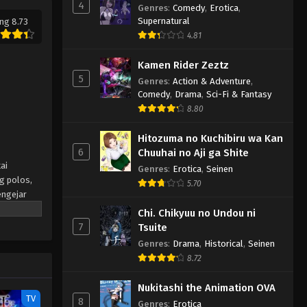
4
Genres
:
Comedy
,
Erotica
,
Supernatural
ng 8.73
4.81
Kamen Rider Zeztz
5
Genres
:
Action & Adventure
,
Comedy
,
Drama
,
Sci-Fi & Fantasy
8.80
Hitozuma no Kuchibiru wa Kan
6
Chuuhai no Aji ga Shite
ai
Genres
:
Erotica
,
Seinen
g polos,
5.70
engejar
Chi. Chikyuu no Undou ni
7
Tsuite
Genres
:
Drama
,
Historical
,
Seinen
8.72
Nukitashi the Animation OVA
TV
8
Genres
:
Erotica