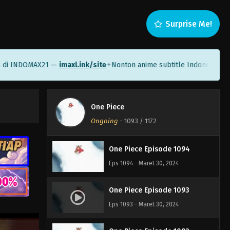
Surprise Me!
One Piece Episode 1097
Eps 1097 - Maret 30, 2024
NDOMAX21 —
imaxl.ink/site
Nonton anime subtitle Indonesia di Same
✦
One Piece Episode 1096
Eps 1096 - Maret 30, 2024
One Piece
One Piece Episode 1095
Ongoing
-
1093
/ 1172
Eps 1095 - Maret 30, 2024
One Piece Episode 1094
Eps 1094 - Maret 30, 2024
One Piece Episode 1093
Eps 1093 - Maret 30, 2024