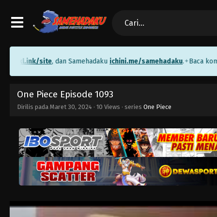
l.ink/site
, dan Samehadaku
ichini.me/samehadaku
.
Baca komik gra
✦
One Piece Episode 1093
Dirilis pada
Maret 30, 2024
·
10 Views
· series
One Piece