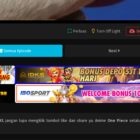
Perluas
Turn Off Light
D
Semua Episode
Next
93
, jangan lupa mengklik tombol like dan share ya. Anime
One Piece
selalu