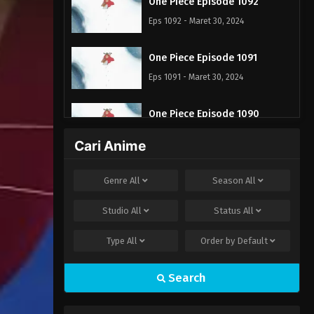
One Piece Episode 1092
Eps 1092 - Maret 30, 2024
One Piece Episode 1091
Eps 1091 - Maret 30, 2024
One Piece Episode 1090
Eps 1090 - Maret 30, 2024
Cari Anime
Genre
All
Season
All
Studio
All
Status
All
Type
All
Order by
Default
Search