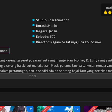
Rati
Studio:
Toei Animation
Durasi:
24 min.
Negara:
Japan
Episode:
1172
Director:
Nagamine Tatsuya
,
Uda Kounosuke
unen
ng karena terseret pusaran laut yang mengerikan, Monkey D. Luffy yang sant
ng diserang bajak laut menakutkan. Meski penampilannya terkesan remaja yan
 dalam pertarungan, dan ia sendiri adalah seorang bajak laut yang bertekad m
ak Laut yang mengiringinya.
TED
COMPLETED
COMPLETED
TV
TV