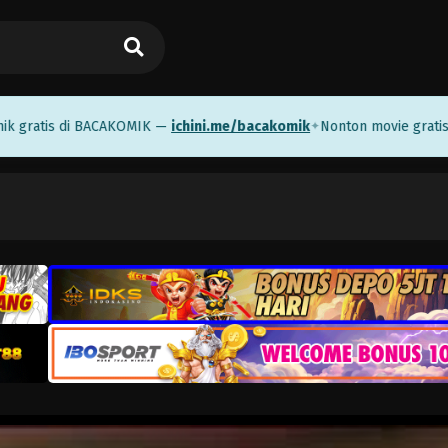
tis di BACAKOMIK —
ichini.me/bacakomik
Nonton movie gratis di I
✦