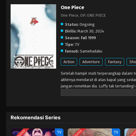
One Piece
One Piece, OP, ONE PIECE
Status:
Ongoing
Dirilis:
March 30, 2024
Season:
Fall 1999
Tipe:
TV
Fansub:
Samehadaku
Action
Adventure
Fantasy
Sho
Setelah hampir mati terperangkap dalam to
akhirnya mendarat di atas kapal yang seda
jangan remehkan dia. Luffy tak tertandingi
harta karun One Piece serta gelar Raja Baj
Rekomendasi Series
COMPLETED
COMPLETED
COMPLE
TV
TV