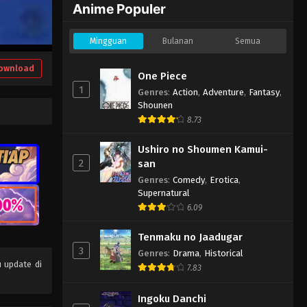
Anime Populer
Mingguan
Bulanan
Semua
ownload
One Piece
1
Genres
:
Action
,
Adventure
,
Fantasy
,
Shounen
8.73
Ushiro no Shoumen Kamui-
2
san
Genres
:
Comedy
,
Erotica
,
Supernatural
6.09
Tenmaku no Jaadugar
3
Genres
:
Drama
,
Historical
 update di
7.83
Ingoku Danchi