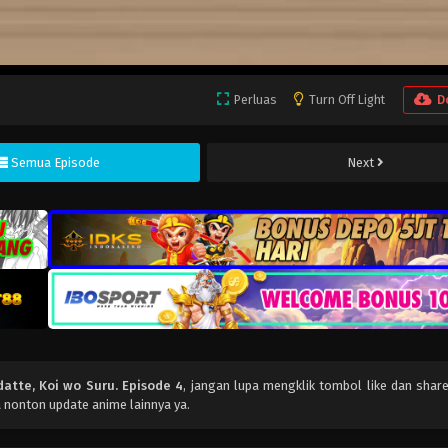
Perluas
Turn Off Light
D
Semua Episode
Next
datte, Koi wo Suru. Episode 4
, jangan lupa mengklik tombol like dan shar
 nonton update anime lainnya ya.