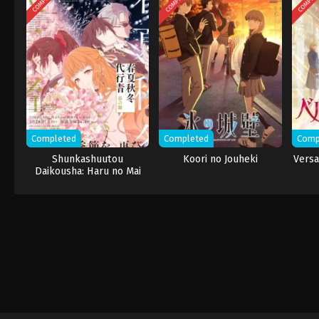
Completed
Completed
Comp
Shunkashuutou
Koori no Jouheki
Versa
Daikousha: Haru no Mai