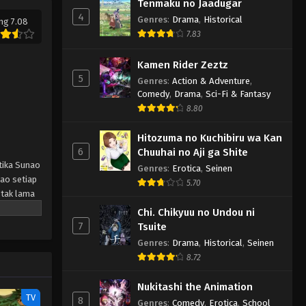
Tenmaku no Jaadugar
4
Genres
:
Drama
,
Historical
ng 7.08
7.83
Kamen Rider Zeztz
5
Genres
:
Action & Adventure
,
Comedy
,
Drama
,
Sci-Fi & Fantasy
8.80
Hitozuma no Kuchibiru wa Kan
6
Chuuhai no Aji ga Shite
etika Sunao
Genres
:
Erotica
,
Seinen
ao setiap
5.70
 tak lama
i syarat,
Chi. Chikyuu no Undou ni
ng
7
Tsuite
ya… bila
Genres
:
Drama
,
Historical
,
Seinen
8.72
Nukitashi the Animation
TV
8
Genres
:
Comedy
,
Erotica
,
School