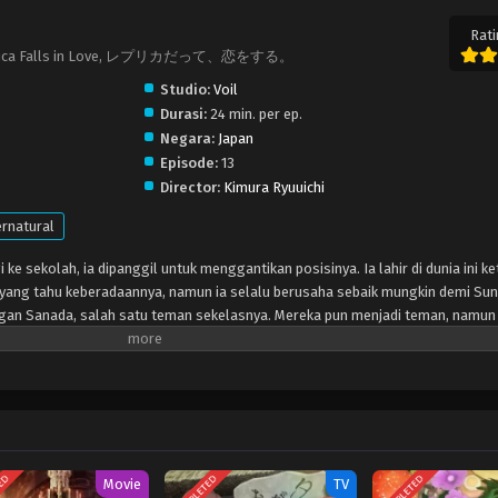
Rati
n a Replica Falls in Love, レプリカだって、恋をする。
Studio:
Voil
Durasi:
24 min. per ep.
Negara:
Japan
Episode:
13
Director:
Kimura Ryuuichi
rnatural
 ke sekolah, ia dipanggil untuk menggantikan posisinya. Ia lahir di dunia ini k
yang tahu keberadaannya, namun ia selalu berusaha sebaik mungkin demi Sun
dengan Sanada, salah satu teman sekelasnya. Mereka pun menjadi teman, namun
da dari Sunao asli… ia menjadi orang pertama yang menyadarinya. Ia member
 setengah up. Sanada pun menuruti, dan mereka menikmati kebersamaan. Seiri
saan khusus terhadap Sanada. Namun ia tak tahu apa yang akan terjadi padan
TED
COMPLETED
COMPLETED
Movie
TV