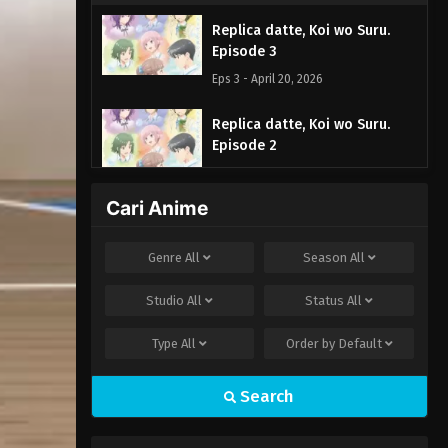
Replica datte, Koi wo Suru.
Episode 3
Eps 3 - April 20, 2026
Replica datte, Koi wo Suru.
Episode 2
Eps 2 - April 14, 2026
Cari Anime
Replica datte, Koi wo Suru.
Episode 1
Genre
All
Season
All
Eps 1 - April 7, 2026
Studio
All
Status
All
Type
All
Order by
Default
Search