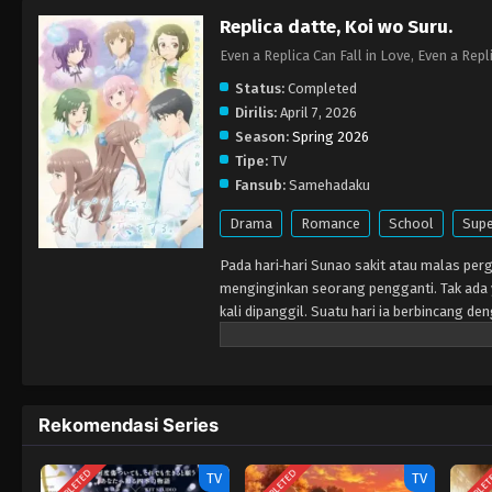
Replica datte, Koi wo Suru.
Even a Replica Can Fall in Love, Eve
Status:
Completed
Dirilis:
April 7, 2026
Season:
Spring 2026
Tipe:
TV
Fansub:
Samehadaku
Drama
Romance
School
Supe
Pada hari‑hari Sunao sakit atau malas pergi
menginginkan seorang pengganti. Tak ada 
kali dipanggil. Suatu hari ia berbincang 
kemudian Sanada menyadari ada yang berbe
hanya mau diajak bicara ketika rambutnya
kedekatan mereka, ia mulai merasakan pera
seorang replika jatuh cinta.
Rekomendasi Series
COMPLETED
COMPLETED
COMPLE
TV
TV