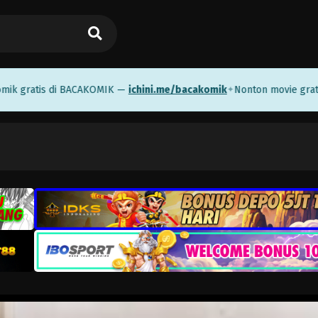
ratis di BACAKOMIK —
ichini.me/bacakomik
Nonton movie gratis di
✦