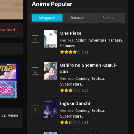
Anime Populer
Mingguan
Bulanan
Semua
ownload
One Piece
1
Genres
:
Action
,
Adventure
,
Fantasy
,
Shounen
8.73
Ushiro no Shoumen Kamui-
2
san
Genres
:
Comedy
,
Erotica
,
Supernatural
6.09
Ingoku Danchi
3
Genres
:
Comedy
,
Erotica
,
e ya. Anime
Supernatural
4.81