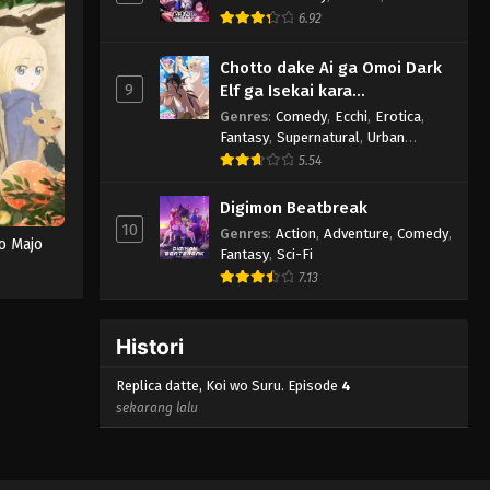
6.92
Chotto dake Ai ga Omoi Dark
9
Elf ga Isekai kara
Oikaketekita
Genres
:
Comedy
,
Ecchi
,
Erotica
,
Fantasy
,
Supernatural
,
Urban
Fantasy
5.54
Digimon Beatbreak
10
Genres
:
Action
,
Adventure
,
Comedy
,
o Majo
Fantasy
,
Sci-Fi
7.13
Histori
Replica datte, Koi wo Suru. Episode
4
sekarang lalu