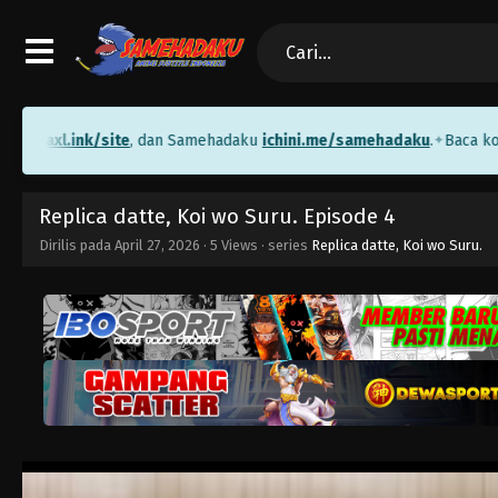
axl.ink/site
, dan Samehadaku
ichini.me/samehadaku
.
Baca komik g
✦
Replica datte, Koi wo Suru. Episode 4
Dirilis pada
April 27, 2026
·
5 Views
· series
Replica datte, Koi wo Suru.