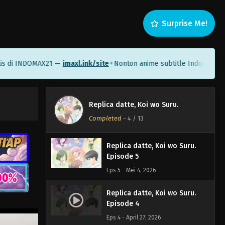
Replica datte, Koi wo Suru.
Episode 8
Surprise Me!
Eps 8 - Mei 25, 2026
Replica datte, Koi wo Suru.
Episode 7
 INDOMAX21 —
imaxl.ink/site
Nonton anime subtitle Indonesia di Sa
✦
Eps 7 - Mei 18, 2026
Replica datte, Koi wo Suru.
Replica datte, Koi wo Suru.
Episode 6
Completed
-
4
/ 13
Eps 6 - Mei 11, 2026
Replica datte, Koi wo Suru.
Episode 5
Eps 5 - Mei 4, 2026
Replica datte, Koi wo Suru.
Episode 4
Eps 4 - April 27, 2026