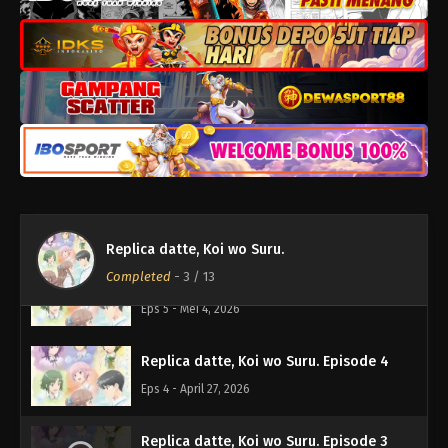
Replica datte, Koi wo Suru. Episode 8
Eps 8 - Mei 25, 2026
Replica datte, Koi wo Suru. Episode 7
Eps 7 - Mei 18, 2026
Replica datte, Koi wo Suru. Episode 6
Eps 6 - Mei 11, 2026
Replica datte, Koi wo Suru.
Completed
-
3
/ 13
Replica datte, Koi wo Suru. Episode 5
Eps 5 - Mei 4, 2026
Replica datte, Koi wo Suru. Episode 4
Eps 4 - April 27, 2026
Replica datte, Koi wo Suru. Episode 3