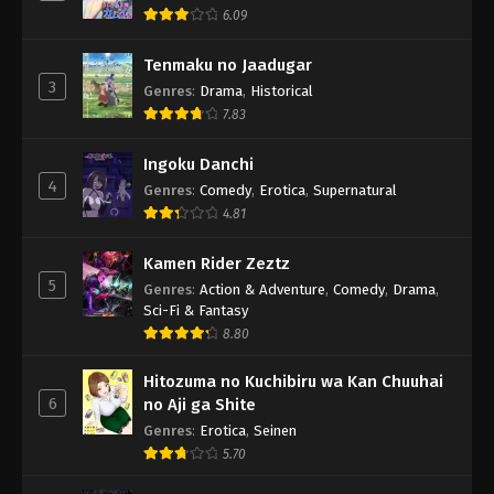
6.09
Tenmaku no Jaadugar
3
Genres
:
Drama
,
Historical
7.83
Ingoku Danchi
4
Genres
:
Comedy
,
Erotica
,
Supernatural
4.81
Kamen Rider Zeztz
5
Genres
:
Action & Adventure
,
Comedy
,
Drama
,
Sci-Fi & Fantasy
8.80
Hitozuma no Kuchibiru wa Kan Chuuhai
6
no Aji ga Shite
Genres
:
Erotica
,
Seinen
5.70