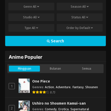
Genre
All
Season
All
Studio
All
Status
All
Type
All
Order by
Default
Search
Anime Populer
Mingguan
Bulanan
Semua
One Piece
1
Genres
:
Action
,
Adventure
,
Fantasy
,
Shounen
8.73
Ushiro no Shoumen Kamui-san
2
Genres
:
Comedy
,
Erotica
,
Supernatural