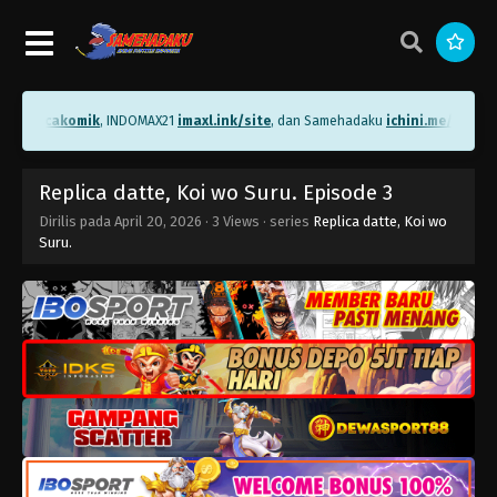
me/bacakomik
, INDOMAX21
imaxl.ink/site
, dan Samehadaku
ichini.me/sameha
Replica datte, Koi wo Suru. Episode 3
Dirilis pada
April 20, 2026
·
3 Views
· series
Replica datte, Koi wo
Suru.