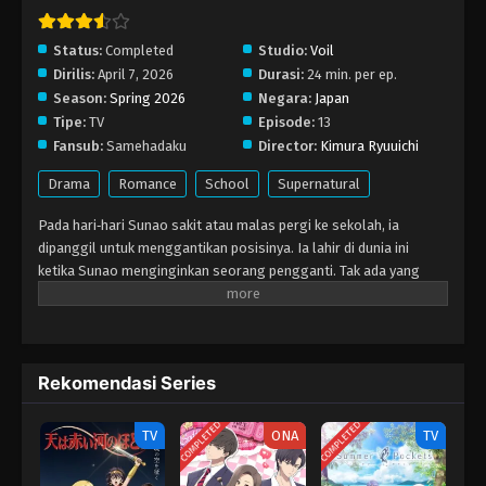
Status:
Completed
Studio:
Voil
Dirilis:
April 7, 2026
Durasi:
24 min. per ep.
Season:
Spring 2026
Negara:
Japan
Tipe:
TV
Episode:
13
Fansub:
Samehadaku
Director:
Kimura Ryuuichi
Drama
Romance
School
Supernatural
Pada hari‑hari Sunao sakit atau malas pergi ke sekolah, ia
dipanggil untuk menggantikan posisinya. Ia lahir di dunia ini
ketika Sunao menginginkan seorang pengganti. Tak ada yang
tahu keberadaannya, namun ia selalu berusaha sebaik mungkin
demi Sunao setiap kali dipanggil. Suatu hari ia berbincang dengan
Sanada, salah satu teman sekelasnya. Mereka pun menjadi
teman, namun tak lama kemudian Sanada menyadari ada yang
Rekomendasi Series
berbeda dari Sunao asli… ia menjadi orang pertama yang
menyadarinya. Ia memberi syarat, hanya mau diajak bicara ketika
COMPLETED
COMPLETED
rambutnya setengah up. Sanada pun menuruti, dan mereka
TV
ONA
TV
menikmati kebersamaan. Seiring kedekatan mereka, ia mulai
merasakan perasaan khusus terhadap Sanada. Namun ia tak tahu