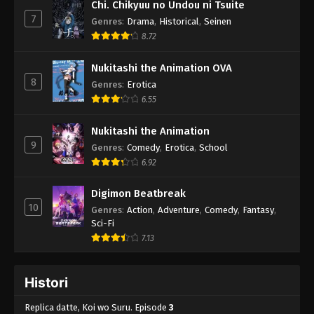
Chi. Chikyuu no Undou ni Tsuite
7
Genres
:
Drama
,
Historical
,
Seinen
8.72
Nukitashi the Animation OVA
8
Genres
:
Erotica
6.55
Nukitashi the Animation
9
Genres
:
Comedy
,
Erotica
,
School
6.92
Digimon Beatbreak
10
Genres
:
Action
,
Adventure
,
Comedy
,
Fantasy
,
Sci-Fi
7.13
Histori
Replica datte, Koi wo Suru. Episode
3