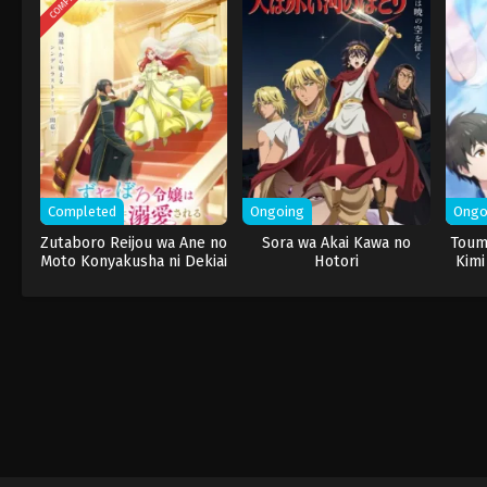
Completed
Ongoing
Ongo
Zutaboro Reijou wa Ane no
Sora wa Akai Kawa no
Toum
Moto Konyakusha ni Dekiai
Hotori
Kimi
sareru