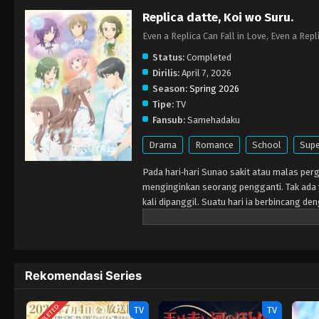
Replica datte, Koi wo Suru.
Even a Replica Can Fall in Love, Eve
Status:
Completed
Dirilis:
April 7, 2026
Season:
Spring 2026
Tipe:
TV
Fansub:
Samehadaku
Drama
Romance
School
Supe
Pada hari‑hari Sunao sakit atau malas pergi
menginginkan seorang pengganti. Tak ada 
kali dipanggil. Suatu hari ia berbincang 
kemudian Sanada menyadari ada yang berbe
hanya mau diajak bicara ketika rambutnya
kedekatan mereka, ia mulai merasakan pera
seorang replika jatuh cinta.
Rekomendasi Series
COMPLETED
TV
TV