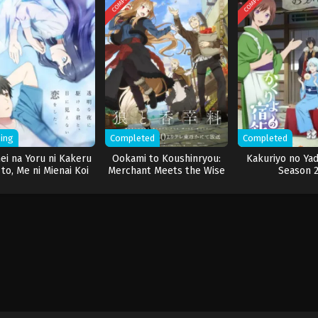
ing
Completed
Completed
ei na Yoru ni Kakeru
Ookami to Koushinryou:
Kakuriyo no Ya
 to, Me ni Mienai Koi
Merchant Meets the Wise
Season 
wo Shita.
Wolf