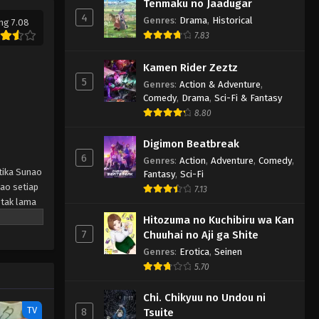
Tenmaku no Jaadugar
4
Genres
:
Drama
,
Historical
ng 7.08
7.83
Kamen Rider Zeztz
5
Genres
:
Action & Adventure
,
Comedy
,
Drama
,
Sci-Fi & Fantasy
8.80
Digimon Beatbreak
6
Genres
:
Action
,
Adventure
,
Comedy
,
etika Sunao
Fantasy
,
Sci-Fi
ao setiap
7.13
 tak lama
i syarat,
Hitozuma no Kuchibiru wa Kan
ng
7
Chuuhai no Aji ga Shite
ya… bila
Genres
:
Erotica
,
Seinen
5.70
Chi. Chikyuu no Undou ni
TV
8
Tsuite