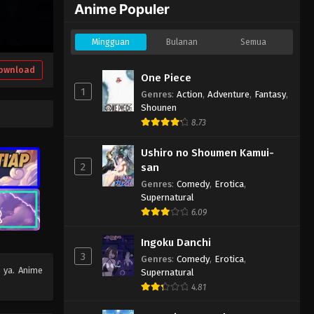
Anime Populer
Mingguan
Bulanan
Semua
ownload
One Piece
1
Genres
:
Action
,
Adventure
,
Fantasy
,
Shounen
8.73
Ushiro no Shoumen Kamui-
2
san
Genres
:
Comedy
,
Erotica
,
Supernatural
6.09
Ingoku Danchi
3
Genres
:
Comedy
,
Erotica
,
e ya. Anime
Supernatural
4.81