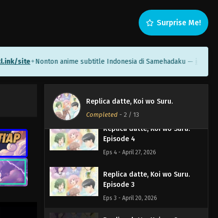
Episode 7
Eps 7 - Mei 18, 2026
Surprise Me!
Replica datte, Koi wo Suru.
Episode 6
site
Nonton anime subtitle Indonesia di Samehadaku —
Eps 6 - Mei 11, 2026
ichini.me/s
✦
Replica datte, Koi wo Suru.
Episode 5
Replica datte, Koi wo Suru.
Eps 5 - Mei 4, 2026
Completed
-
2
/ 13
Replica datte, Koi wo Suru.
Episode 4
Eps 4 - April 27, 2026
Replica datte, Koi wo Suru.
Episode 3
Eps 3 - April 20, 2026