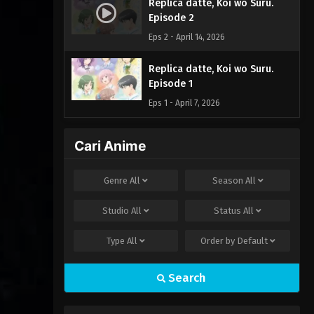
Replica datte, Koi wo Suru.
Episode 2
Eps 2 - April 14, 2026
Replica datte, Koi wo Suru.
Episode 1
Eps 1 - April 7, 2026
Cari Anime
Genre
All
Season
All
Studio
All
Status
All
Type
All
Order by
Default
Search