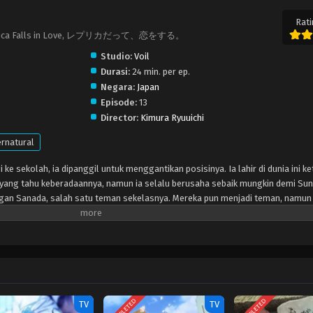
Rati
n a Replica Falls in Love, レプリカだって、恋をする。
Studio:
Voil
Durasi:
24 min. per ep.
Negara:
Japan
Episode:
13
Director:
Kimura Ryuuichi
rnatural
 ke sekolah, ia dipanggil untuk menggantikan posisinya. Ia lahir di dunia ini k
yang tahu keberadaannya, namun ia selalu berusaha sebaik mungkin demi Sun
dengan Sanada, salah satu teman sekelasnya. Mereka pun menjadi teman, namun
da dari Sunao asli… ia menjadi orang pertama yang menyadarinya. Ia member
 setengah up. Sanada pun menuruti, dan mereka menikmati kebersamaan. Seiri
saan khusus terhadap Sanada. Namun ia tak tahu apa yang akan terjadi padan
COMPLETED
COMPLETED
TV
TV