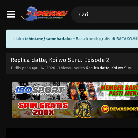
hadaku
ichini.me/samehadaku
.
Baca komik gratis di BACAKOMIK —
i
✦
Replica datte, Koi wo Suru. Episode 2
Dirilis pada
April 14, 2026
·
3 Views
· series
Replica datte, Koi wo Suru.