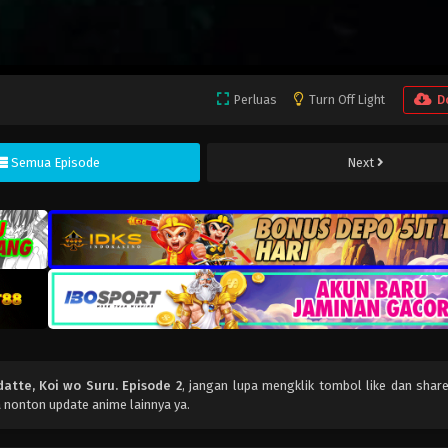
Perluas
Turn Off Light
D
Semua Episode
Next
datte, Koi wo Suru. Episode 2
, jangan lupa mengklik tombol like dan shar
 nonton update anime lainnya ya.