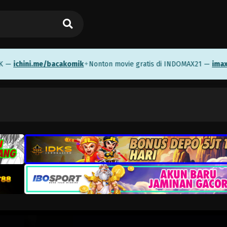
chini.me/bacakomik
Nonton movie gratis di INDOMAX21 —
imaxl.ink/
✦