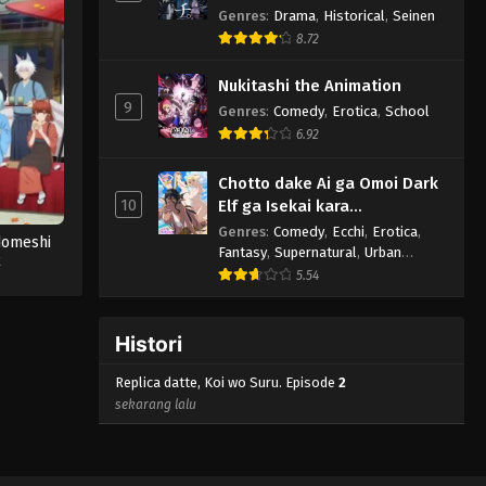
Genres
:
Drama
,
Historical
,
Seinen
8.72
Nukitashi the Animation
9
Genres
:
Comedy
,
Erotica
,
School
6.92
Chotto dake Ai ga Omoi Dark
10
Elf ga Isekai kara
Oikaketekita
Genres
:
Comedy
,
Ecchi
,
Erotica
,
domeshi
Fantasy
,
Supernatural
,
Urban
2
Fantasy
5.54
Histori
Replica datte, Koi wo Suru. Episode
2
sekarang lalu