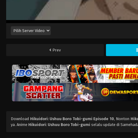
Prev
Download
Hikuidori: Ushuu Boro Tobi-gumi Episode 10
, Nonton
Hik
ya. Anime
Hikuidori: Ushuu Boro Tobi-gumi
selalu update di Samehada