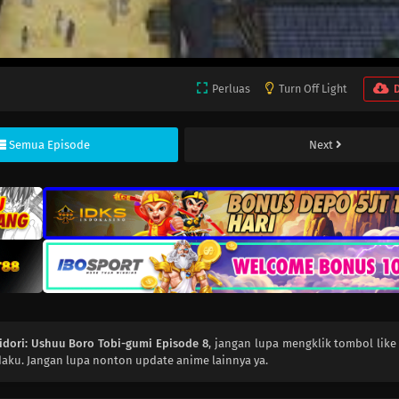
Perluas
Turn Off Light
Semua Episode
Next
idori: Ushuu Boro Tobi-gumi Episode 8
, jangan lupa mengklik tombol like
aku. Jangan lupa nonton update anime lainnya ya.