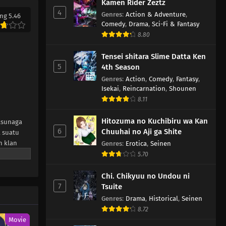
Kamen Rider Zeztz
4
Genres
:
Action & Adventure
,
ng 5.46
Comedy
,
Drama
,
Sci-Fi & Fantasy
8.80
Tensei shitara Slime Datta Ken
5
4th Season
Genres
:
Action
,
Comedy
,
Fantasy
,
Isekai
,
Reincarnation
,
Shounen
8.11
Hitozuma no Kuchibiru wa Kan
tsunaga
6
Chuuhai no Aji ga Shite
a suatu
n klan
Genres
:
Erotica
,
Seinen
rang‑orang
5.70
adam yang
ang
Chi. Chikyuu no Undou ni
n
7
Tsuite
Genres
:
Drama
,
Historical
,
Seinen
8.72
Movie