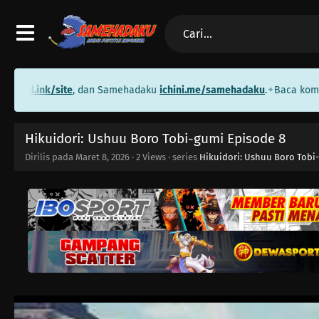
ink/site
, dan Samehadaku
ichini.me/samehadaku
.
Baca komik grati
✦
Hikuidori: Ushuu Boro Tobi-gumi Episode 8
Dirilis pada
Maret 8, 2026
·
2 Views
· series
Hikuidori: Ushuu Boro Tobi