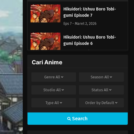
Hikuidori: Ushuu Boro Tobi-
gumi Episode 7
Eps 7 - Maret 2, 2026
Hikuidori: Ushuu Boro Tobi-
gumi Episode 6
Eps 6 - Februari 23, 2026
Cari Anime
Hikuidori: Ushuu Boro Tobi-
gumi Episode 5
Genre
All
Season
All
Eps 5 - Februari 16, 2026
Studio
All
Status
All
Hikuidori: Ushuu Boro Tobi-
gumi Episode 4
Type
All
Order by
Default
Eps 4 - Februari 1, 2026
Search
Hikuidori: Ushuu Boro Tobi-
gumi Episode 3