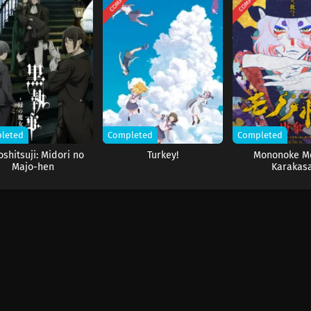
leted
Completed
Completed
oshitsuji: Midori no
Turkey!
Mononoke Mo
Majo-hen
Karakas