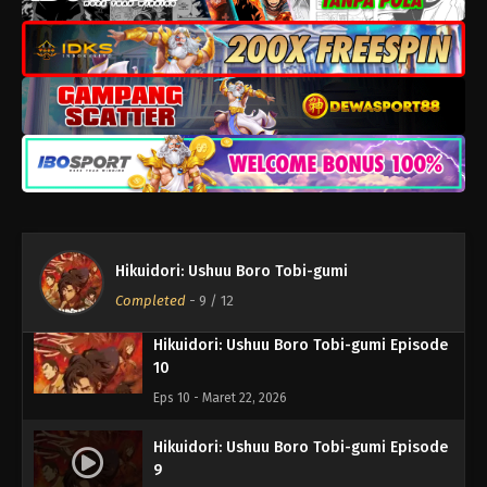
Hikuidori: Ushuu Boro Tobi-gumi Episode
12
Eps 12 - April 4, 2026
Hikuidori: Ushuu Boro Tobi-gumi Episode
11
Hikuidori: Ushuu Boro Tobi-gumi
Eps 11 - Maret 28, 2026
Completed
-
9
/ 12
Hikuidori: Ushuu Boro Tobi-gumi Episode
10
Eps 10 - Maret 22, 2026
Hikuidori: Ushuu Boro Tobi-gumi Episode
9