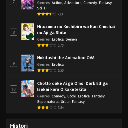
7
Genres
:
Action
,
Adventure
,
Comedy
,
Fantasy
,
Sci-Fi
7.13
Hitozuma no Kuchibiru wa Kan Chuuhai
8
no Aji ga Shite
Genres
:
Erotica
,
Seinen
5.70
Nukitashi the Animation OVA
9
Genres
:
Erotica
6.55
Chotto dake Ai ga Omoi Dark Elf ga
10
Isekai kara Oikaketekita
Genres
:
Comedy
,
Ecchi
,
Erotica
,
Fantasy
,
Supernatural
,
Urban Fantasy
5.54
Histori