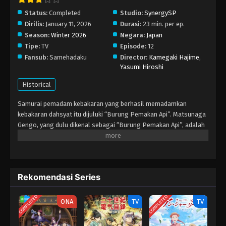
4
Status:
Completed
Studio:
SynergySP
Eps 4 - Februari 1, 2026
Dirilis:
January 11, 2026
Durasi:
23 min. per ep.
Season:
Winter 2026
Negara:
Japan
Hikuidori: Ushuu Boro Tobi-gumi Episode
Tipe:
TV
Episode:
12
3
Fansub:
Samehadaku
Director:
Kamegaki Hajime
,
Eps 3 - Januari 25, 2026
Yasumi Hiroshi
Historical
Hikuidori: Ushuu Boro Tobi-gumi Episode
2
Samurai pemadam kebakaran yang berhasil memadamkan
Eps 2 - Januari 18, 2026
kebakaran dahsyat itu dijuluki “Burung Pemakan Api”. Matsunaga
Gengo, yang dulu dikenal sebagai “Burung Pemakan Api”, adalah
Hikuidori: Ushuu Boro Tobi-gumi Episode
samurai pemadam kebakaran terbaik di Edo. Karena suatu alasan,
1
ia mengundurkan diri dari brigadir pemadam, namun tiba‑tiba
mendapat undangan untuk bergabung dengan klan Shinjo. Tim
Eps 1 - Januari 11, 2026
pemadam kebakaran klan Shinjo tidak punya uang, kekurangan
Rekomendasi Series
personel, dan selalu diremehkan oleh orang‑orang di sekitarnya.
Didorong oleh istrinya, Miyuki, Gengo memutuskan untuk bangkit
COMPLETED
COMPLETED
kembali dan memulihkan klan pemadam yang runtuh itu sebagai
ONA
TV
TV
ketua. Bersama teman‑temannya yang masing‑masing memiliki
keunikan tersendiri, Gengo berjuang “menyelamatkan setiap