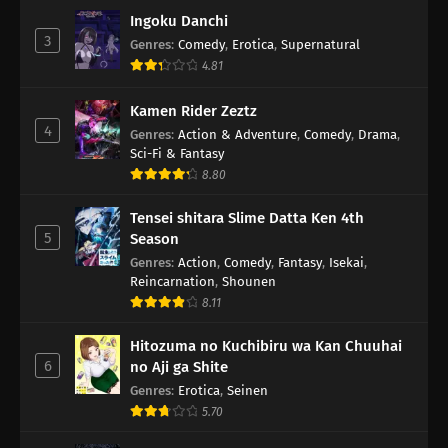
Ingoku Danchi
3
Genres
:
Comedy
,
Erotica
,
Supernatural
4.81
Kamen Rider Zeztz
4
Genres
:
Action & Adventure
,
Comedy
,
Drama
,
Sci-Fi & Fantasy
8.80
Tensei shitara Slime Datta Ken 4th
5
Season
Genres
:
Action
,
Comedy
,
Fantasy
,
Isekai
,
Reincarnation
,
Shounen
8.11
Hitozuma no Kuchibiru wa Kan Chuuhai
6
no Aji ga Shite
Genres
:
Erotica
,
Seinen
5.70