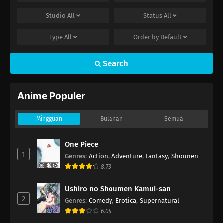
Studio
All
Status
All
Digimon Beatbreak Episode 3
Eps 3 - Oktober 18, 2025
Type
All
Order by
Default
Digimon Beatbreak Episode 2
Search
Eps 2 - Oktober 11, 2025
Anime Populer
Digimon Beatbreak Episode 1
Eps 1 - Oktober 5, 2025
Mingguan
Bulanan
Semua
One Piece
1
Genres
:
Action
,
Adventure
,
Fantasy
,
Shounen
8.73
Ushiro no Shoumen Kamui-san
2
Genres
:
Comedy
,
Erotica
,
Supernatural
6.09