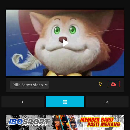
Digimon Beatbreak Episode 31
Eps 31 - Mei 17, 2026
Digimon Beatbreak Episode 30
Eps 30 - Mei 10, 2026
Digimon Beatbreak Episode 29
Eps 29 - Mei 2, 2026
Digimon Beatbreak Episode 28
Eps 28 - April 25, 2026
Digimon Beatbreak Episode 27
Eps 27 - April 18, 2026
Digimon Beatbreak Episode 26