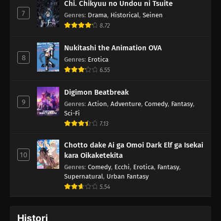
Chi. Chikyuu no Undou ni Tsuite
7
Genres
:
Drama
,
Historical
,
Seinen
8.72
Nukitashi the Animation OVA
8
Genres
:
Erotica
6.55
Digimon Beatbreak
9
Genres
:
Action
,
Adventure
,
Comedy
,
Fantasy
,
Sci-Fi
7.13
Chotto dake Ai ga Omoi Dark Elf ga Isekai
10
kara Oikaketekita
Genres
:
Comedy
,
Ecchi
,
Erotica
,
Fantasy
,
Supernatural
,
Urban Fantasy
5.54
Histori