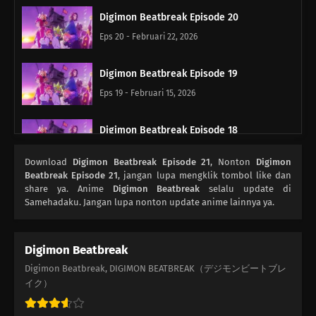
Digimon Beatbreak Episode 20
Eps 20 - Februari 22, 2026
Digimon Beatbreak Episode 19
Eps 19 - Februari 15, 2026
Digimon Beatbreak Episode 18
Eps 18 - Februari 8, 2026
Download
Digimon Beatbreak Episode 21
, Nonton
Digimon
Beatbreak Episode 21
, jangan lupa mengklik tombol like dan
Digimon Beatbreak Episode 17
share ya. Anime
Digimon Beatbreak
selalu update di
Samehadaku. Jangan lupa nonton update anime lainnya ya.
Eps 17 - Januari 31, 2026
Digimon Beatbreak Episode 16
Digimon Beatbreak
Eps 16 - Januari 24, 2026
Digimon Beatbreak, DIGIMON BEATBREAK（デジモンビートブレ
イク）
Digimon Beatbreak Episode 15