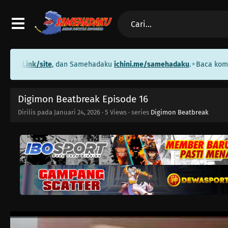
.ink/site
, dan Samehadaku
ichini.me/samehadaku
.
Baca komik grat
✦
Digimon Beatbreak Episode 16
Dirilis pada
Januari 24, 2026
·
5 Views
· series
Digimon Beatbreak