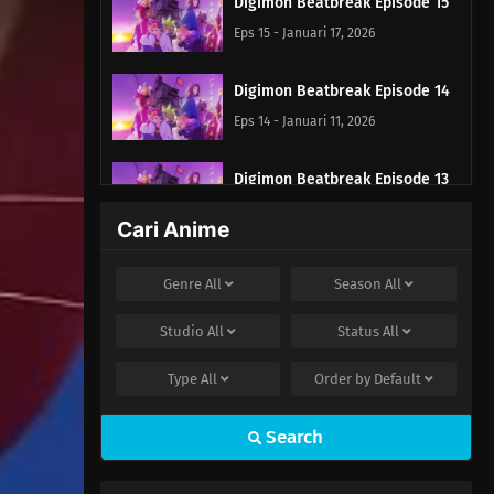
Digimon Beatbreak Episode 15
Eps 15 - Januari 17, 2026
Digimon Beatbreak Episode 14
Eps 14 - Januari 11, 2026
Digimon Beatbreak Episode 13
Eps 13 - Januari 4, 2026
Cari Anime
Digimon Beatbreak Episode 12
Genre
All
Season
All
Eps 12 - Desember 21, 2025
Studio
All
Status
All
Digimon Beatbreak Episode 11
Type
All
Order by
Default
Eps 11 - Desember 14, 2025
Search
Digimon Beatbreak Episode 10
Eps 10 - Desember 7, 2025