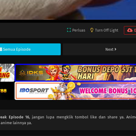
Perluas
Turn Off Light
Semua Episode
Next
reak Episode 16
, jangan lupa mengklik tombol like dan share ya. Ani
anime lainnya ya.