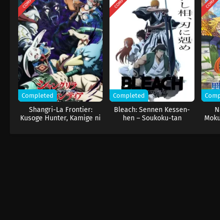
Completed
Completed
Comp
Shangri-La Frontier:
Bleach: Sennen Kessen-
N
Kusoge Hunter, Kamige ni
hen – Soukoku-tan
Moku
Idoman to su 2nd Season