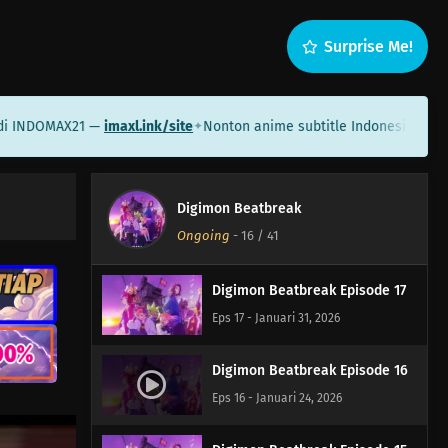
Surprise Me!
Digimon Beatbreak Episode 20
Eps 20 - Februari 22, 2026
DOMAX21 —
imaxl.ink/site
Nonton anime subtitle Indonesia di Sameha
✦
Digimon Beatbreak Episode 19
Eps 19 - Februari 15, 2026
Digimon Beatbreak
Digimon Beatbreak Episode 18
Ongoing
-
16
/ 41
Eps 18 - Februari 8, 2026
Digimon Beatbreak Episode 17
Eps 17 - Januari 31, 2026
Digimon Beatbreak Episode 16
Eps 16 - Januari 24, 2026