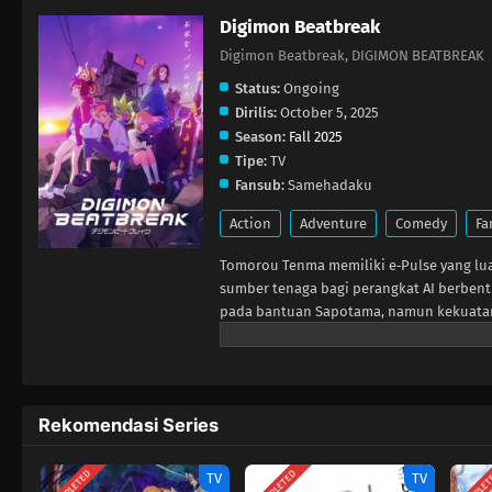
Digimon Beatbreak
Digimon Beatbreak, DIGIMON BE
Status:
Ongoing
Dirilis:
October 5, 2025
Season:
Fall 2025
Tipe:
TV
Fansub:
Samehadaku
Action
Adventure
Comedy
Fa
Tomorou Tenma memiliki e‑Pulse yang lua
sumber tenaga bagi perangkat AI berbent
pada bantuan Sapotama, namun kekuatan
makhluk aneh yang menyebut dirinya Ge
Gekkoumon adalah Digimon, makhluk yang
dapat menguras energi manusia hingga m
Tomorou, Asuka, menjadi korban fenome
Rekomendasi Series
kelompok pemburu Digimon bernama Glowi
menjelaskan bahwa masih ada harapan ba
ia memutuskan untuk bergabung.
COMPLETED
COMPLETED
COMPLE
TV
TV