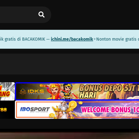
is di BACAKOMIK —
ichini.me/bacakomik
Nonton movie gratis di IN
✦