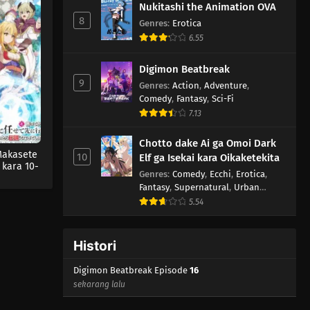
Nukitashi the Animation OVA
8
Genres
:
Erotica
6.55
Digimon Beatbreak
9
Genres
:
Action
,
Adventure
,
Comedy
,
Fantasy
,
Sci-Fi
7.13
Chotto dake Ai ga Omoi Dark
Makasete
10
Elf ga Isekai kara Oikaketekita
e kara 10-
Genres
:
Comedy
,
Ecchi
,
Erotica
,
Densetsu
Fantasy
,
Supernatural
,
Urban
a.
Fantasy
5.54
Histori
Digimon Beatbreak Episode
16
sekarang lalu