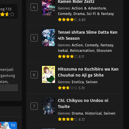
Kamen Rider Zeztz
Eps 4 - Oktober 26, 2025
4
Genres
:
Action & Adventure
,
ng 7.13
Comedy
,
Drama
,
Sci-Fi & Fantasy
Digimon Beatbreak Episode 3
8.80
Eps 3 - Oktober 18, 2025
Tensei shitara Slime Datta Ken
5
4th Season
Digimon Beatbreak Episode 2
Genres
:
Action
,
Comedy
,
Fantasy
,
Eps 2 - Oktober 11, 2025
Isekai
,
Reincarnation
,
Shounen
8.11
Digimon Beatbreak Episode 1
Hitozuma no Kuchibiru wa Kan
 menjadi
Eps 1 - Oktober 5, 2025
6
Chuuhai no Aji ga Shite
ergantung
alam,
Genres
:
Erotica
,
Seinen
rou.
5.70
gimon
ika kakak
Chi. Chikyuu no Undou ni
u dengan
7
Tsuite
washiro,
Genres
:
Drama
,
Historical
,
Seinen
sing ini,
8.72
TV