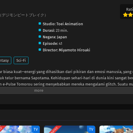
Rati
ATBREAK（デジモンビートブレイク）
Studio:
Toei Animation
Durasi:
23 min.
Negara:
Japan
Episode:
41
Director:
Miyamoto Hiroaki
ntasy
Sci-Fi
r biasa kuat—energi yang dihasilkan dari pikiran dan emosi manusia, yang
uk telur bernama Sapotama. Kehidupan sehari‑hari di dunia kini sangat b
 e‑Pulse Tomorou sering menyebabkan mereka mengalami glitch. Suatu m
kkoumon muncul dari perangkatnya dan bersikeras memakan e‑Pulse Tomo
 menyerap e‑Pulse dan lahir dari kesalahan pada Sapotama. Beberapa Di
embuat mereka terjatuh dalam keadaan koma yang disebut Cold Heart. Ket
na itu, Tomorou bersumpah untuk membalas dendam. Ia kemudian bertem
ng Dawn, yang berburu Digimon liar demi hadiah. Pemimpinnya, Kyou Sa
gi pemulihan Asuka. Meski Tomorou masih ragu mempercayai orang‑orang a
TED
COMPLETED
TV
TV