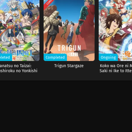
leted
Completed
Ongoing
anatsu no Taizai:
Trigun Stargaze
Koko wa Ore ni 
shiroku no Yonkishi
Saki ni Ike to Itt
nen ga Tattara 
ni Natteit