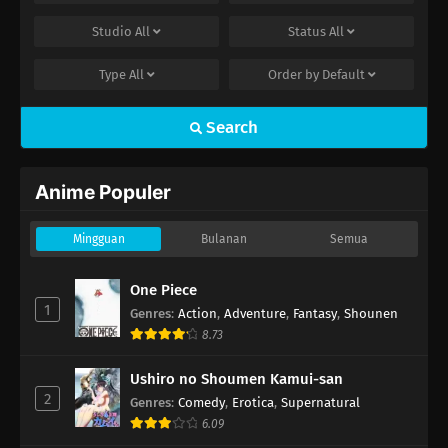
Studio
All
Status
All
Type
All
Order by
Default
Search
Anime Populer
Mingguan
Bulanan
Semua
One Piece
1
Genres
:
Action
,
Adventure
,
Fantasy
,
Shounen
8.73
Ushiro no Shoumen Kamui-san
2
Genres
:
Comedy
,
Erotica
,
Supernatural
6.09