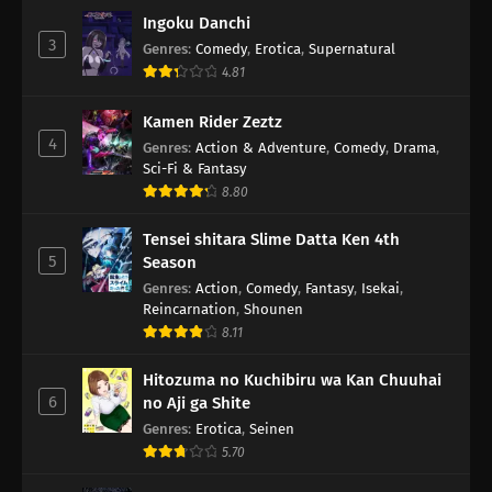
Ingoku Danchi
3
Genres
:
Comedy
,
Erotica
,
Supernatural
4.81
Kamen Rider Zeztz
4
Genres
:
Action & Adventure
,
Comedy
,
Drama
,
Sci-Fi & Fantasy
8.80
Tensei shitara Slime Datta Ken 4th
5
Season
Genres
:
Action
,
Comedy
,
Fantasy
,
Isekai
,
Reincarnation
,
Shounen
8.11
Hitozuma no Kuchibiru wa Kan Chuuhai
6
no Aji ga Shite
Genres
:
Erotica
,
Seinen
5.70