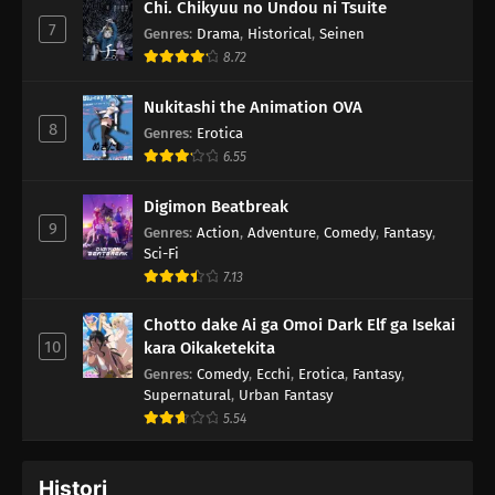
Chi. Chikyuu no Undou ni Tsuite
7
Genres
:
Drama
,
Historical
,
Seinen
8.72
Nukitashi the Animation OVA
8
Genres
:
Erotica
6.55
Digimon Beatbreak
9
Genres
:
Action
,
Adventure
,
Comedy
,
Fantasy
,
Sci-Fi
7.13
Chotto dake Ai ga Omoi Dark Elf ga Isekai
10
kara Oikaketekita
Genres
:
Comedy
,
Ecchi
,
Erotica
,
Fantasy
,
Supernatural
,
Urban Fantasy
5.54
Histori