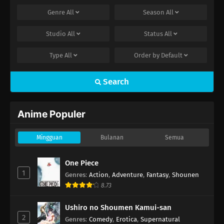
Genre
All
Season
All
Studio
All
Status
All
Type
All
Order by
Default
Search
Anime Populer
Mingguan
Bulanan
Semua
One Piece
1
Genres
:
Action
,
Adventure
,
Fantasy
,
Shounen
8.73
Ushiro no Shoumen Kamui-san
2
Genres
:
Comedy
,
Erotica
,
Supernatural