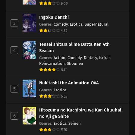
6.09
Ingoku Danchi
3
Genres
:
Comedy
,
Erotica
,
Supernatural
4.81
Tensei shitara Slime Datta Ken 4th
4
Season
Genres
:
Action
,
Comedy
,
Fantasy
,
Isekai
,
Reincarnation
,
Shounen
8.11
Nukitashi the Animation OVA
5
Genres
:
Erotica
6.55
Hitozuma no Kuchibiru wa Kan Chuuhai
6
no Aji ga Shite
Genres
:
Erotica
,
Seinen
5.70