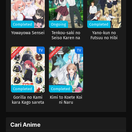
tampaknya Kohaku sudah menaruh mata pada dirinya. Walau
Yoi terus meyakinkan diri bahwa ini cuma main‑main, ia tak
bisa mengabaikan getaran yang ditimbulkan Kohaku di dalam
hatinya.
Completed
Ongoing
Completed
Yowayowa Sensei
Tenkou-saki no
Yano-kun no
Seiso Karen na
Futsuu no Hibi
Bishoujo ga,
Mukashi Danshi
COMPLETED
COMPLETED
TV
TV
to Omotte Issho
ni Asonda
Osananajimi
Datta Ken
Completed
Completed
Gorilla no Kami
Kimi to Koete Koi
kara Kago sareta
ni Naru
Reijou wa Ouritsu
Kishidan de
Kawaigarareru
Cari Anime