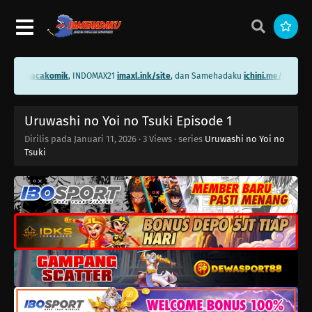
ni.me/bacakomik
, INDOMAX21
imaxl.ink/site
, dan Samehadaku
ichini.me/samehad
Uruwashi no Yoi no Tsuki Episode 1
Dirilis pada
Januari 11, 2026
·
3 Views
· series
Uruwashi no Yoi no
Tsuki