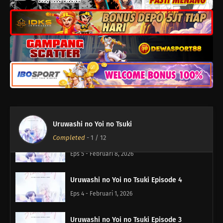
Uruwashi no Yoi no Tsuki Episode 8
Eps 8 - Maret 1, 2026
Uruwashi no Yoi no Tsuki Episode 7
Eps 7 - Februari 22, 2026
Uruwashi no Yoi no Tsuki Episode 6
Eps 6 - Februari 15, 2026
Uruwashi no Yoi no Tsuki
Completed
-
1
/ 12
Uruwashi no Yoi no Tsuki Episode 5
Eps 5 - Februari 8, 2026
Uruwashi no Yoi no Tsuki Episode 4
Eps 4 - Februari 1, 2026
Uruwashi no Yoi no Tsuki Episode 3