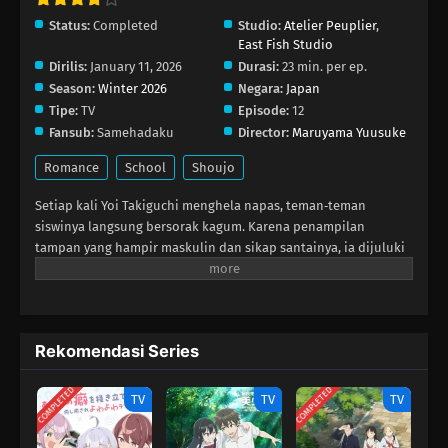
Status:
Completed
Studio:
Atelier Peuplier
,
East Fish Studio
Dirilis:
January 11, 2026
Durasi:
23 min. per ep.
Season:
Winter 2026
Negara:
Japan
Tipe:
TV
Episode:
12
Fansub:
Samehadaku
Director:
Maruyama Yuusuke
Romance
School
Shoujo
Setiap kali Yoi Takiguchi menghela napas, teman‑teman
siswinya langsung bersorak kagum. Karena penampilan
tampan yang hampir maskulin dan sikap santainya, ia dijuluki
“prince” sekolah. Meski begitu, Yoi memilih cuek terhadap
sorotan itu dan menjalani hari‑hariannya seperti biasa—
sampai sang “prince” lainnya, Kohaku Ichimura, muncul dan
memanggilnya cantik. Kohaku jauh berbeda dari gambaran
Rekomendasi Series
prince pada umumnya; ia bertindak seenaknya tanpa pikir
panjang. Namun begitu ia melontarkan pujian, Yoi langsung
COMPLETED
COMPLETED
tersipu, dan tatapan Kohaku membuatnya gemetar. Kohaku
TV
TV
TV
menjadi cowok pertama yang mengakui Yoi sebagai gadis, dan
segala upaya Yoi untuk menjauh justru sia‑sia karena