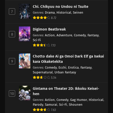
Chi. Chikyuu no Undou ni Tsuite
7
Genres
:
Drama
,
Historical
,
Seinen
8.72
Digimon Beatbreak
8
Genres
:
Action
,
Adventure
,
Comedy
,
Fantasy
,
Sci-Fi
7.13
Chotto dake Ai ga Omoi Dark Elf ga Isekai
9
kara Oikaketekita
Genres
:
Comedy
,
Ecchi
,
Erotica
,
Fantasy
,
Supernatural
,
Urban Fantasy
5.54
Gintama on Theater 2D: Ikkoku Keisei-
10
hen
Genres
:
Action
,
Comedy
,
Gag Humor
,
Historical
,
Parody
,
Samurai
,
Sci-Fi
,
Shounen
7.63