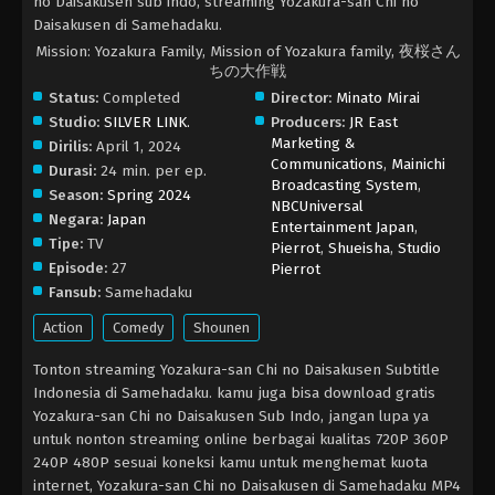
no Daisakusen sub indo, streaming Yozakura-san Chi no
Daisakusen di Samehadaku.
Mission: Yozakura Family, Mission of Yozakura family, 夜桜さん
ちの大作戦
Status:
Completed
Director:
Minato Mirai
Studio:
SILVER LINK.
Producers:
JR East
Marketing &
Dirilis:
April 1, 2024
Communications
,
Mainichi
Durasi:
24 min. per ep.
Broadcasting System
,
Season:
Spring 2024
NBCUniversal
Negara:
Japan
Entertainment Japan
,
Tipe:
TV
Pierrot
,
Shueisha
,
Studio
Episode:
27
Pierrot
Fansub:
Samehadaku
Action
Comedy
Shounen
Tonton streaming Yozakura-san Chi no Daisakusen Subtitle
Indonesia di Samehadaku. kamu juga bisa download gratis
Yozakura-san Chi no Daisakusen Sub Indo, jangan lupa ya
untuk nonton streaming online berbagai kualitas 720P 360P
240P 480P sesuai koneksi kamu untuk menghemat kuota
internet, Yozakura-san Chi no Daisakusen di Samehadaku MP4