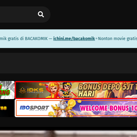
atis di BACAKOMIK —
ichini.me/bacakomik
Nonton movie gratis di 
✦