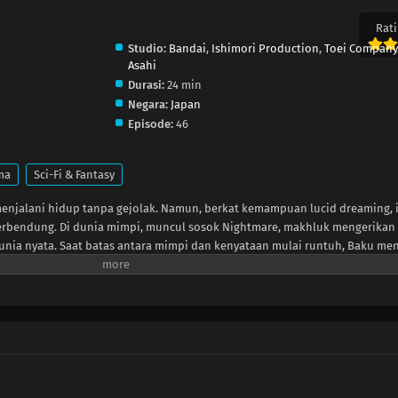
Rati
Studio:
Bandai
,
Ishimori Production
,
Toei Company
Asahi
Durasi:
24 min
Negara:
Japan
Episode:
46
ma
Sci-Fi & Fantasy
enjalani hidup tanpa gejolak. Namun, berkat kemampuan lucid dreaming, 
terbendung. Di dunia mimpi, muncul sosok Nightmare, makhluk mengerikan
nia nyata. Saat batas antara mimpi dan kenyataan mulai runtuh, Baku m
ya menjadi Kamen Rider ZEZTZ! Wujudkan mimpimu. Semoga berhasil!