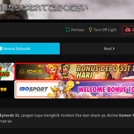
Perluas
Turn Off Light
Semua Episode
Next
 Episode 32
, jangan lupa mengklik tombol like dan share ya. Anime
Kamen R
nya ya.