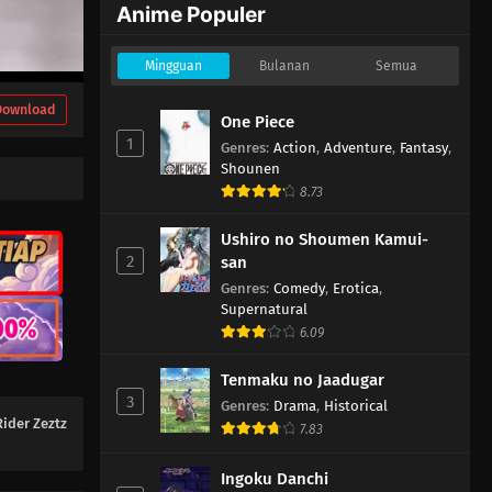
Anime Populer
Kamen Rider Zeztz Episode 25
Mingguan
Bulanan
Semua
Eps 25 - Maret 8, 2026
Download
One Piece
Kamen Rider Zeztz Episode 24
1
Genres
:
Action
,
Adventure
,
Fantasy
,
Eps 24 - Maret 1, 2026
Shounen
8.73
Kamen Rider Zeztz Episode 23
Ushiro no Shoumen Kamui-
Eps 23 - Februari 22, 2026
2
san
Genres
:
Comedy
,
Erotica
,
Kamen Rider Zeztz Episode 22
Supernatural
Eps 22 - Februari 15, 2026
6.09
Tenmaku no Jaadugar
Kamen Rider Zeztz Episode 21
3
Genres
:
Drama
,
Historical
Eps 21 - Februari 8, 2026
ider Zeztz
7.83
Kamen Rider Zeztz Episode 20
Ingoku Danchi