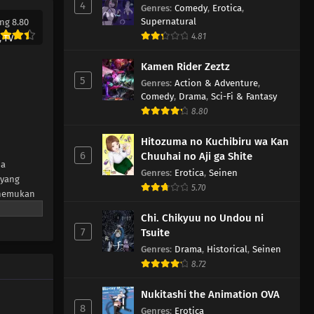
4
Genres
:
Comedy
,
Erotica
,
Eps 20 - Februari 1, 2026
Supernatural
ng 8.80
4.81
,
TV
Kamen Rider Zeztz Episode 19
Kamen Rider Zeztz
Eps 19 - Januari 25, 2026
5
Genres
:
Action & Adventure
,
Comedy
,
Drama
,
Sci-Fi & Fantasy
Kamen Rider Zeztz Episode 18
8.80
Eps 18 - Januari 25, 2026
Hitozuma no Kuchibiru wa Kan
6
Chuuhai no Aji ga Shite
Kamen Rider Zeztz Episode 17
ia
Genres
:
Erotica
,
Seinen
Eps 17 - Januari 25, 2026
 yang
5.70
enemukan
Kamen Rider Zeztz Episode 16
Chi. Chikyuu no Undou ni
7
Tsuite
Eps 16 - Januari 25, 2026
Genres
:
Drama
,
Historical
,
Seinen
8.72
Kamen Rider Zeztz Episode 15
Eps 15 - Desember 21, 2025
Nukitashi the Animation OVA
8
Genres
:
Erotica