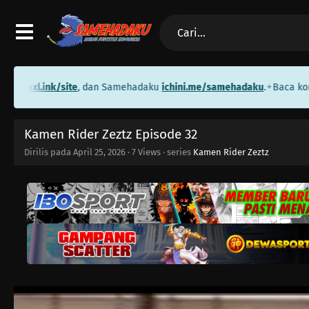
axl.ink/site
, dan Samehadaku
ichini.me/samehadaku
.
Baca komik gr
✦
Kamen Rider Zeztz Episode 32
Dirilis pada
April 25, 2026
·
7 Views
· series
Kamen Rider Zeztz