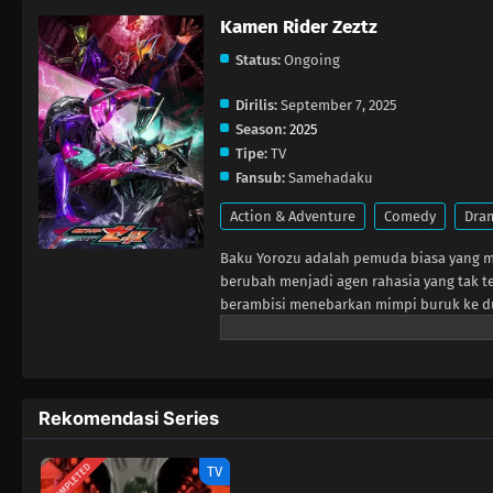
Kamen Rider Zeztz
Status:
Ongoing
Dirilis:
September 7, 2025
Season:
2025
Tipe:
TV
Fansub:
Samehadaku
Action & Adventure
Comedy
Dra
Baku Yorozu adalah pemuda biasa yang m
berubah menjadi agen rahasia yang tak 
berambisi menebarkan mimpi buruk ke du
sebuah sabuk misterius yang mengubahn
Rekomendasi Series
COMPLETED
TV