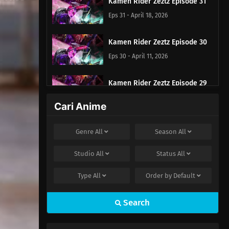
Kamen Rider Zeztz Episode 31
Eps 31 - April 18, 2026
Kamen Rider Zeztz Episode 30
Eps 30 - April 11, 2026
Kamen Rider Zeztz Episode 29
Eps 29 - April 4, 2026
Cari Anime
Kamen Rider Zeztz Episode 28
Genre
All
Season
All
Eps 28 - April 4, 2026
Studio
All
Status
All
Kamen Rider Zeztz Episode 27
Type
All
Order by
Default
Eps 27 - April 4, 2026
Search
Kamen Rider Zeztz Episode 26
Eps 26 - Maret 15, 2026