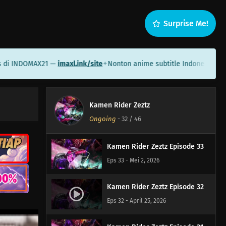
Surprise Me!
Kamen Rider Zeztz Episode 36
Eps 36 - Mei 23, 2026
INDOMAX21 —
imaxl.ink/site
Nonton anime subtitle Indonesia di Sam
✦
Kamen Rider Zeztz Episode 35
Eps 35 - Mei 17, 2026
Kamen Rider Zeztz
Kamen Rider Zeztz Episode 34
Ongoing
-
32
/ 46
Eps 34 - Mei 10, 2026
Kamen Rider Zeztz Episode 33
Eps 33 - Mei 2, 2026
Kamen Rider Zeztz Episode 32
Eps 32 - April 25, 2026