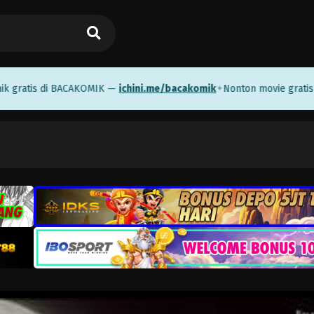
atis di BACAKOMIK —
ichini.me/bacakomik
Nonton movie gratis di 
✦