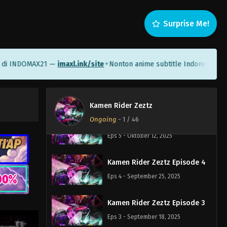
Kamen Rider Zeztz Episode 8
Eps 8 - Oktober 26, 2025
Surprise Me!
Kamen Rider Zeztz Episode 7
Eps 7 - Oktober 19, 2025
INDOMAX21 —
imaxl.ink/site
Nonton anime subtitle Indonesia di Sam
✦
Kamen Rider Zeztz Episode 6
Eps 6 - Oktober 12, 2025
Kamen Rider Zeztz
Ongoing
-
1
/ 46
Kamen Rider Zeztz Episode 5
Eps 5 - Oktober 12, 2025
Kamen Rider Zeztz Episode 4
Eps 4 - September 25, 2025
Kamen Rider Zeztz Episode 3
Eps 3 - September 18, 2025