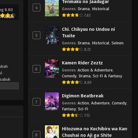
Tenmaku no Jaadugar
4
Genres
:
Drama
,
Historical
ng 8.80
7.83
TV Asahi
Chi. Chikyuu no Undou ni
5
Tsuite
Genres
:
Drama
,
Historical
,
Seinen
8.72
Kamen Rider Zeztz
rubah
6
Genres
:
Action & Adventure
,
si
Comedy
,
Drama
,
Sci-Fi & Fantasy
 sabuk
8.80
Digimon Beatbreak
7
Genres
:
Action
,
Adventure
,
Comedy
,
Fantasy
,
Sci-Fi
7.13
Hitozuma no Kuchibiru wa Kan
8
Chuuhai no Aji ga Shite