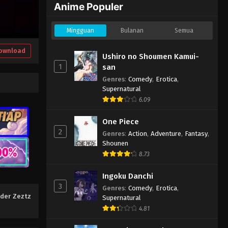
Anime Populer
Mingguan
Bulanan
Semua
ownload
Ushiro no Shoumen Kamui-
1
san
Genres
:
Comedy
,
Erotica
,
Supernatural
6.09
One Piece
2
Genres
:
Action
,
Adventure
,
Fantasy
,
Shounen
8.73
Ingoku Danchi
3
Genres
:
Comedy
,
Erotica
,
der Zeztz
Supernatural
4.81