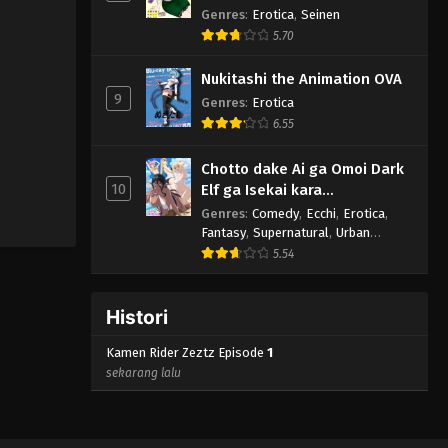
Genres
:
Erotica
,
Seinen
5.70
Nukitashi the Animation OVA
9
Genres
:
Erotica
6.55
Chotto dake Ai ga Omoi Dark
10
Elf ga Isekai kara
Oikaketekita
Genres
:
Comedy
,
Ecchi
,
Erotica
,
Fantasy
,
Supernatural
,
Urban
Fantasy
5.54
Histori
Kamen Rider Zeztz Episode
1
sekarang lalu