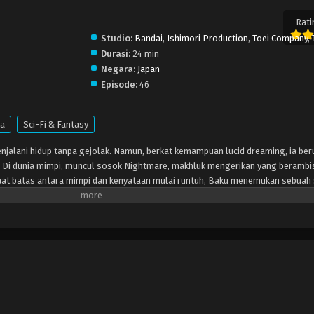
Rati
Studio:
Bandai
,
Ishimori Production
,
Toei Company
,
Durasi:
24 min
Negara:
Japan
Episode:
46
a
Sci-Fi & Fantasy
jalani hidup tanpa gejolak. Namun, berkat kemampuan lucid dreaming, ia be
. Di dunia mimpi, muncul sosok Nightmare, makhluk mengerikan yang berambi
aat batas antara mimpi dan kenyataan mulai runtuh, Baku menemukan sebuah
n Rider ZEZTZ! Wujudkan mimpimu. Semoga berhasil!