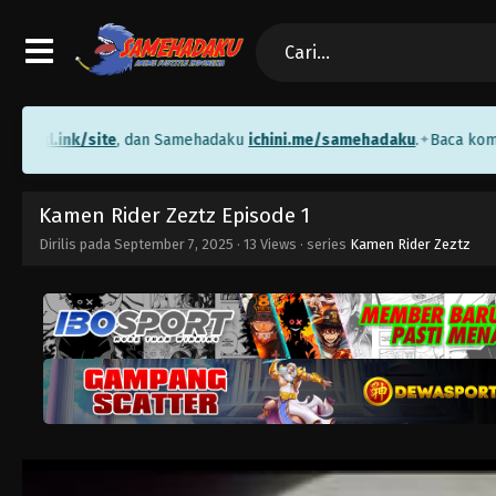
xl.ink/site
, dan Samehadaku
ichini.me/samehadaku
.
Baca komik gr
✦
Kamen Rider Zeztz Episode 1
Dirilis pada
September 7, 2025
·
13 Views
· series
Kamen Rider Zeztz