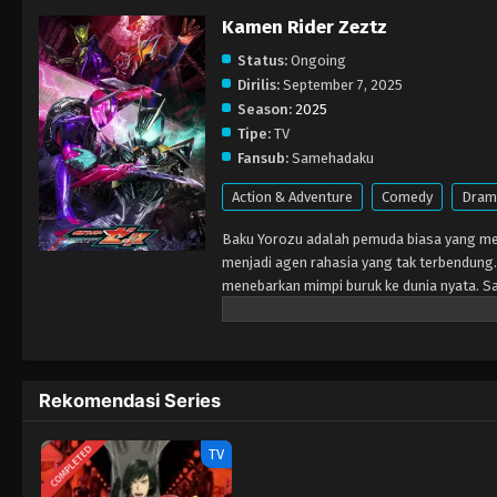
Kamen Rider Zeztz
Status:
Ongoing
Dirilis:
September 7, 2025
Season:
2025
Tipe:
TV
Fansub:
Samehadaku
Action & Adventure
Comedy
Dram
Baku Yorozu adalah pemuda biasa yang men
menjadi agen rahasia yang tak terbendung
menebarkan mimpi buruk ke dunia nyata. S
misterius yang mengubahnya menjadi Kame
Rekomendasi Series
COMPLETED
TV