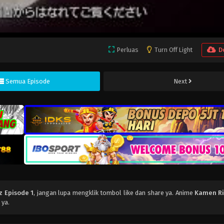
Perluas
Turn Off Light
D
Semua Episode
Next
 Episode 1
, jangan lupa mengklik tombol like dan share ya. Anime
Kamen Ri
 ya.