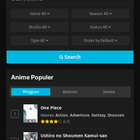
Genre
All
Season
All
Studio
All
Status
All
Type
All
Order by
Default
Search
Anime Populer
Mingguan
Bulanan
Semua
One Piece
1
Genres
:
Action
,
Adventure
,
Fantasy
,
Shounen
8.73
Ushiro no Shoumen Kamui-san