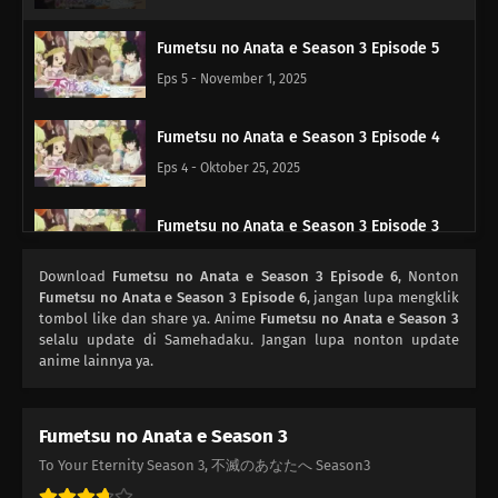
Fumetsu no Anata e Season 3 Episode 5
Eps 5 - November 1, 2025
Fumetsu no Anata e Season 3 Episode 4
Eps 4 - Oktober 25, 2025
Fumetsu no Anata e Season 3 Episode 3
Eps 3 - Oktober 18, 2025
Download
Fumetsu no Anata e Season 3 Episode 6
, Nonton
Fumetsu no Anata e Season 3 Episode 6
, jangan lupa mengklik
Fumetsu no Anata e Season 3 Episode 2
tombol like dan share ya. Anime
Fumetsu no Anata e Season 3
selalu update di Samehadaku. Jangan lupa nonton update
Eps 2 - Oktober 11, 2025
anime lainnya ya.
Fumetsu no Anata e Season 3 Episode 1
Fumetsu no Anata e Season 3
Eps 1 - Oktober 4, 2025
To Your Eternity Season 3, 不滅のあなたへ Season3