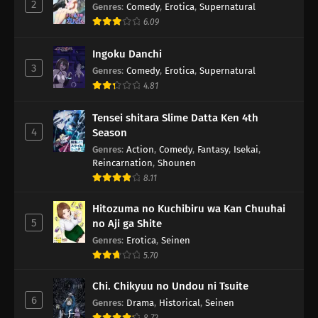
2
Genres
:
Comedy
,
Erotica
,
Supernatural
6.09
Ingoku Danchi
3
Genres
:
Comedy
,
Erotica
,
Supernatural
4.81
Tensei shitara Slime Datta Ken 4th
4
Season
Genres
:
Action
,
Comedy
,
Fantasy
,
Isekai
,
Reincarnation
,
Shounen
8.11
Hitozuma no Kuchibiru wa Kan Chuuhai
5
no Aji ga Shite
Genres
:
Erotica
,
Seinen
5.70
Chi. Chikyuu no Undou ni Tsuite
6
Genres
:
Drama
,
Historical
,
Seinen