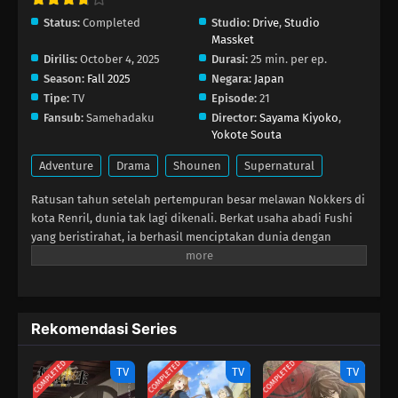
Status:
Completed
Studio:
Drive
,
Studio
Massket
Dirilis:
October 4, 2025
Durasi:
25 min. per ep.
Season:
Fall 2025
Negara:
Japan
Tipe:
TV
Episode:
21
Fansub:
Samehadaku
Director:
Sayama Kiyoko
,
Yokote Souta
Adventure
Drama
Shounen
Supernatural
Ratusan tahun setelah pertempuran besar melawan Nokkers di
kota Renril, dunia tak lagi dikenali. Berkat usaha abadi Fushi
yang beristirahat, ia berhasil menciptakan dunia dengan
infrastruktur modern di mana ia dan semua makhluk hidup
dapat hidup damai. Saat akhirnya ia terbangun dari tidur
panjangnya, Fushi sangat bersemangat mencoba segala hal
yang ditawarkan dunia baru ini dan menghidupkan kembali
Rekomendasi Series
teman-temannya dari masa lalu.Saat menjelajah, Fushi
bertemu Yuuki Aoki, siswi SMP yang ceria, yang cepat
COMPLETED
COMPLETED
COMPLETED
menyambutnya bersama teman‑temannya ke rumahnya. Ketika
TV
TV
TV
kelompok itu menetap di rumah baru dan belajar lebih banyak