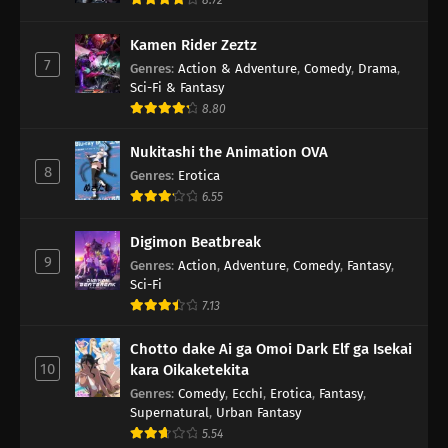
8.72
Kamen Rider Zeztz
7
Genres
:
Action & Adventure
,
Comedy
,
Drama
,
Sci-Fi & Fantasy
8.80
Nukitashi the Animation OVA
8
Genres
:
Erotica
6.55
Digimon Beatbreak
9
Genres
:
Action
,
Adventure
,
Comedy
,
Fantasy
,
Sci-Fi
7.13
Chotto dake Ai ga Omoi Dark Elf ga Isekai
10
kara Oikaketekita
Genres
:
Comedy
,
Ecchi
,
Erotica
,
Fantasy
,
Supernatural
,
Urban Fantasy
5.54