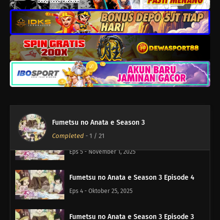
Fumetsu no Anata e Season 3 Episode 8
Eps 8 - November 22, 2025
Fumetsu no Anata e Season 3 Episode 7
Eps 7 - November 15, 2025
Fumetsu no Anata e Season 3 Episode 6
Eps 6 - November 8, 2025
Fumetsu no Anata e Season 3
Completed
-
1
/ 21
Fumetsu no Anata e Season 3 Episode 5
Eps 5 - November 1, 2025
Fumetsu no Anata e Season 3 Episode 4
Eps 4 - Oktober 25, 2025
Fumetsu no Anata e Season 3 Episode 3