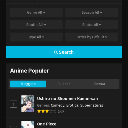
Genre
All
Season
All
Studio
All
Status
All
Type
All
Order by
Default
Search
Anime Populer
Mingguan
Bulanan
Semua
Ushiro no Shoumen Kamui-san
1
Genres
:
Comedy
,
Erotica
,
Supernatural
6.09
One Piece