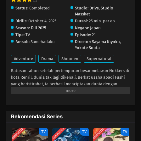
Status:
Completed
Studio:
Drive
,
Studio
Massket
Dirilis:
October 4, 2025
Durasi:
25 min. per ep.
Season:
Fall 2025
Negara:
Japan
Tipe:
TV
Episode:
21
Fansub:
Samehadaku
Director:
Sayama Kiyoko
,
Yokote Souta
Adventure
Drama
Shounen
Supernatural
Ratusan tahun setelah pertempuran besar melawan Nokkers di
kota Renril, dunia tak lagi dikenali. Berkat usaha abadi Fushi
yang beristirahat, ia berhasil menciptakan dunia dengan
infrastruktur modern di mana ia dan semua makhluk hidup
dapat hidup damai. Saat akhirnya ia terbangun dari tidur
panjangnya, Fushi sangat bersemangat mencoba segala hal
yang ditawarkan dunia baru ini dan menghidupkan kembali
Rekomendasi Series
teman-temannya dari masa lalu.Saat menjelajah, Fushi
bertemu Yuuki Aoki, siswi SMP yang ceria, yang cepat
COMPLETED
COMPLETED
COMPLETED
menyambutnya bersama teman‑temannya ke rumahnya. Ketika
TV
TV
TV
kelompok itu menetap di rumah baru dan belajar lebih banyak