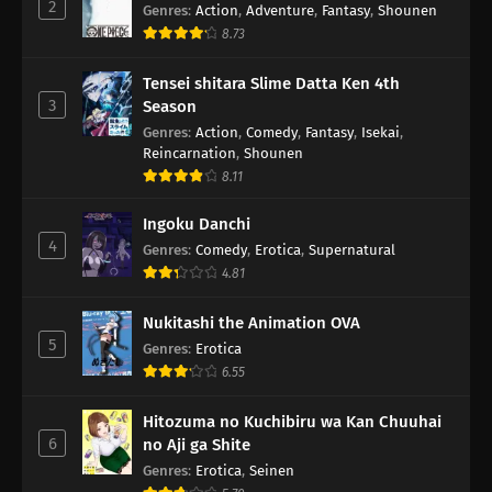
2
Genres
:
Action
,
Adventure
,
Fantasy
,
Shounen
8.73
Tensei shitara Slime Datta Ken 4th
3
Season
Genres
:
Action
,
Comedy
,
Fantasy
,
Isekai
,
Reincarnation
,
Shounen
8.11
Ingoku Danchi
4
Genres
:
Comedy
,
Erotica
,
Supernatural
4.81
Nukitashi the Animation OVA
5
Genres
:
Erotica
6.55
Hitozuma no Kuchibiru wa Kan Chuuhai
6
no Aji ga Shite
Genres
:
Erotica
,
Seinen