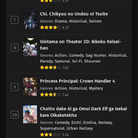
5.70
Chi. Chikyuu no Undou ni Tsuite
7
Genres
:
Drama
,
Historical
,
Seinen
8.72
Gintama on Theater 2D: Ikkoku Keisei-
8
hen
Genres
:
Action
,
Comedy
,
Gag Humor
,
Historical
,
Parody
,
Samurai
,
Sci-Fi
,
Shounen
7.63
Princess Principal: Crown Handler 4
9
Genres
:
Action
,
Historical
,
Mystery
7.44
Chotto dake Ai ga Omoi Dark Elf ga Isekai
10
kara Oikaketekita
Genres
:
Comedy
,
Ecchi
,
Erotica
,
Fantasy
,
Supernatural
,
Urban Fantasy
5.54