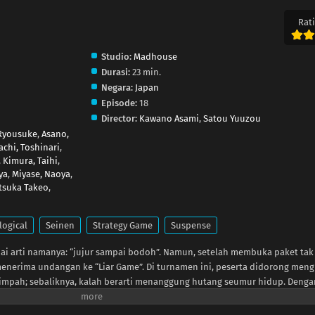
Rati
Studio:
Madhouse
Durasi:
23 min.
Negara:
Japan
Episode:
18
Director:
Kawano Asami
,
Satou Yuuzou
Ryousuke
,
Asano,
chi, Toshinari
,
,
Kimura, Taihi
,
ya
,
Miyase, Naoya
,
tsuka Takeo
,
logical
Seinen
Strategy Game
Suspense
ai arti namanya: “jujur sampai bodoh”. Namun, setelah membuka paket tak
a menerima undangan ke “Liar Game”. Di turnamen ini, peserta didorong men
mpah; sebaliknya, kalah berarti menanggung hutang seumur hidup. Denga
 adalah meminta bantuan penipu. Pada hari yang sama, penipu terkenal Shin
a. Mantan mahasiswa psikologi ini dikenal karena berhasil membuat sebua