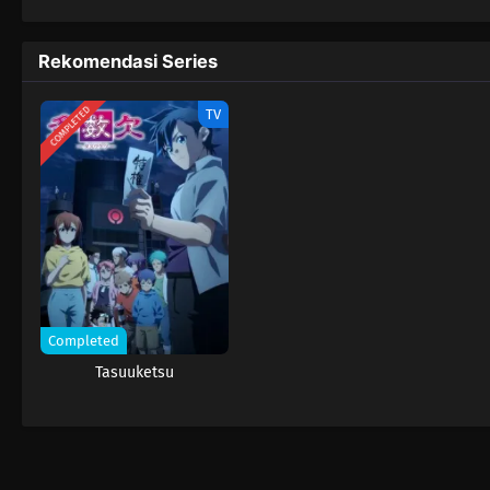
perusahaan bangkrut sendirian, dan Nao y
Shinichi ragu untuk mengulangi kejahat
Rekomendasi Series
kegigihan Nao, ia setuju membantu. Di d
kemudian mereka menyadari…
COMPLETED
TV
Completed
Tasuuketsu