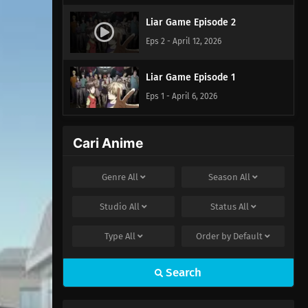
Liar Game Episode 2
Eps 2 - April 12, 2026
Liar Game Episode 1
Eps 1 - April 6, 2026
Cari Anime
Genre
All
Season
All
Studio
All
Status
All
Type
All
Order by
Default
Search