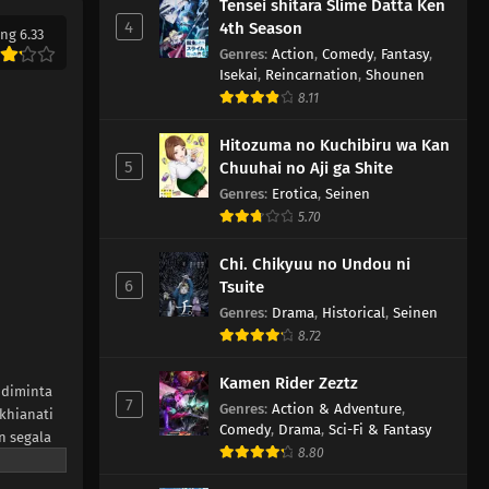
Tensei shitara Slime Datta Ken
4
4th Season
ng 6.33
Genres
:
Action
,
Comedy
,
Fantasy
,
Isekai
,
Reincarnation
,
Shounen
8.11
Hitozuma no Kuchibiru wa Kan
5
Chuuhai no Aji ga Shite
Genres
:
Erotica
,
Seinen
5.70
Chi. Chikyuu no Undou ni
6
Tsuite
Genres
:
Drama
,
Historical
,
Seinen
8.72
Kamen Rider Zeztz
 diminta
7
Genres
:
Action & Adventure
,
gkhianati
Comedy
,
Drama
,
Sci-Fi & Fantasy
n segala
8.80
ichi
h