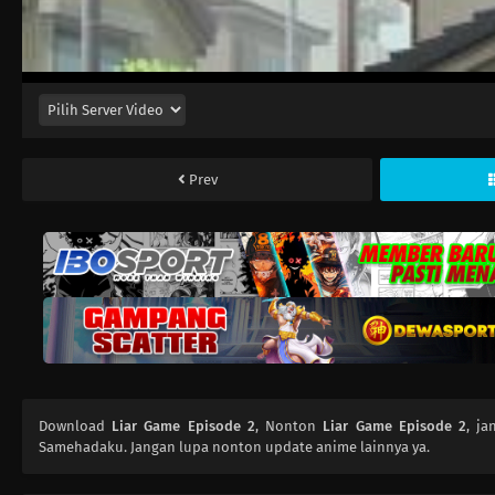
Prev
Download
Liar Game Episode 2
, Nonton
Liar Game Episode 2
, j
Samehadaku. Jangan lupa nonton update anime lainnya ya.