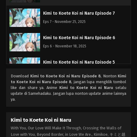
Kimi to Koete Koi ni Naru Episode 7
Eps 7 - November 25, 2025
Kimi to Koete Koi ni Naru Episode 6
Eps 6 - November 18, 2025
Kimi to Koete Koi ni Naru Episode 5
Eps 5 - November 11, 2025
Download
Kimi to Koete Koi ni Naru Episode 8
, Nonton
Kimi
to Koete Koi ni Naru Episode 8
, jangan lupa mengklik tombol
Kimi to Koete Koi ni Naru Episode 4
like dan share ya. Anime
Kimi to Koete Koi ni Naru
selalu
update di Samehadaku. Jangan lupa nonton update anime lainnya
Eps 4 - November 4, 2025
ya.
Kimi to Koete Koi ni Naru Episode 3
Kimi to Koete Koi ni Naru
Eps 3 - Oktober 28, 2025
With You, Our Love Will Make It Through, Crossing the Walls of
Love with You, Beyond Border, in Love We Are., Kimikoe, キミと越
Kimi to Koete Koi ni Naru Episode 2