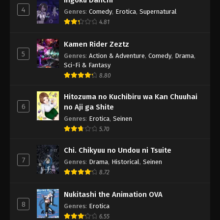
Ingoku Danchi
4
Genres
:
Comedy
,
Erotica
,
Supernatural
4.81
Kamen Rider Zeztz
5
Genres
:
Action & Adventure
,
Comedy
,
Drama
,
Sci-Fi & Fantasy
8.80
Hitozuma no Kuchibiru wa Kan Chuuhai
6
no Aji ga Shite
Genres
:
Erotica
,
Seinen
5.70
Chi. Chikyuu no Undou ni Tsuite
7
Genres
:
Drama
,
Historical
,
Seinen
8.72
Nukitashi the Animation OVA
8
Genres
:
Erotica
6.55