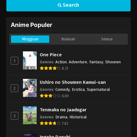
Search
Anime Populer
Mingguan
Bulanan
Semua
One Piece
1
Genres
:
Action
,
Adventure
,
Fantasy
,
Shounen
8.73
Ushiro no Shoumen Kamui-san
2
Genres
:
Comedy
,
Erotica
,
Supernatural
6.09
Tenmaku no Jaadugar
3
Genres
:
Drama
,
Historical
7.83