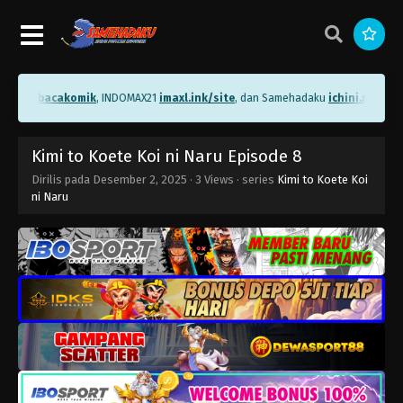
ni.me/bacakomik
, INDOMAX21
imaxl.ink/site
, dan Samehadaku
ichini.me/same
Kimi to Koete Koi ni Naru Episode 8
Dirilis pada
Desember 2, 2025
·
3 Views
· series
Kimi to Koete Koi
ni Naru