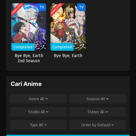
COMPLETED
COMPLETED
dan… tubuhnya...
TV
TV
Completed
Completed
Bye Bye, Earth
Bye Bye, Earth
2nd Season
Cari Anime
Genre
All
Season
All
Studio
All
Status
All
Type
All
Order by
Default