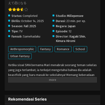
えて恋になる
Eps 2 - Oktober 21, 2025
Status:
Completed
Studio:
Millepensee
Kimi to Koete Koi ni Naru Episode 1
Dirilis:
October 14, 2025
Durasi:
23 min. per ep.
Eps 1 - Oktober 14, 2025
Season:
Fall 2025
Negara:
Japan
Tipe:
TV
Episode:
12
Fansub:
Samehadaku
Director:
Itagaki Shin
,
Kimura Hiromi
Anthropomorphic
Fantasy
Romance
School
Urban Fantasy
Ketika siswi SMA bernama Mari menabrak seorang teman sekelas
yang juga terlambat, ia terkejut mengetahui bahwa dia adalah
beastfolk yang baru masuk ke sekolahnya! Memang keberadaan
beastfolk yang hidup berdampingan dengan manusia bukan hal
yang aneh, tapi tetap masih cukup langka dan masih banyak
prasangka. Awalnya Mari agak gugup karena harus berhadapan
dengan makhluk berbulu itu, namun ia segera menyadari bahwa
Rekomendasi Series
ada lebih dari sekadar bulu di luar sana. Semakin lama ia
mengenalnya, semakin ia tertarik pada keteguhan hati, kebaikan,