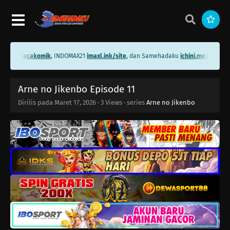
i.me/bacakomik
, INDOMAX21
imaxl.ink/site
, dan Samehadaku
ichini.me/samehad
Arne no Jikenbo Episode 11
Dirilis pada
Maret 17, 2026
·
3 Views
· series
Arne no Jikenbo