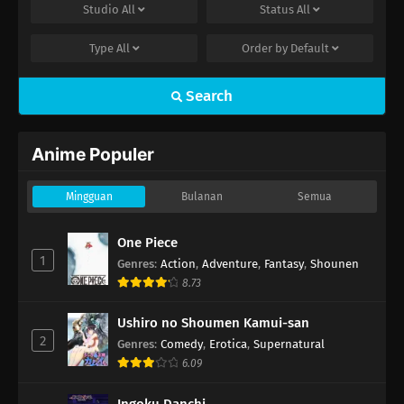
Studio
All
Status
All
Type
All
Order by
Default
Search
Anime Populer
Mingguan
Bulanan
Semua
One Piece
1
Genres
:
Action
,
Adventure
,
Fantasy
,
Shounen
8.73
Ushiro no Shoumen Kamui-san
2
Genres
:
Comedy
,
Erotica
,
Supernatural
6.09