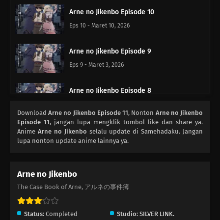
Arne no Jikenbo Episode 10
Eps 10 - Maret 10, 2026
Arne no Jikenbo Episode 9
Eps 9 - Maret 3, 2026
Arne no Jikenbo Episode 8
Eps 8 - Februari 24, 2026
Download
Arne no Jikenbo Episode 11
, Nonton
Arne no Jikenbo
Episode 11
, jangan lupa mengklik tombol like dan share ya.
Arne no Jikenbo Episode 7
Anime
Arne no Jikenbo
selalu update di Samehadaku. Jangan
lupa nonton update anime lainnya ya.
Eps 7 - Februari 17, 2026
Arne no Jikenbo Episode 6
Arne no Jikenbo
Eps 6 - Februari 10, 2026
The Case Book of Arne, アルネの事件簿
Arne no Jikenbo Episode 5
Status:
Completed
Studio:
SILVER LINK.