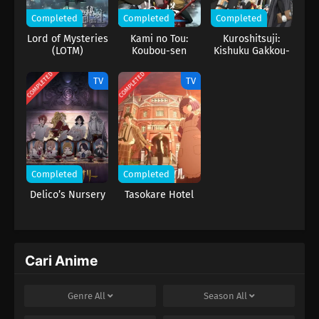
Completed
Completed
Completed
Lord of Mysteries
Kami no Tou:
Kuroshitsuji:
(LOTM)
Koubou-sen
Kishuku Gakkou-
hen
COMPLETED
COMPLETED
TV
TV
Completed
Completed
Delico’s Nursery
Tasokare Hotel
Cari Anime
Genre
All
Season
All