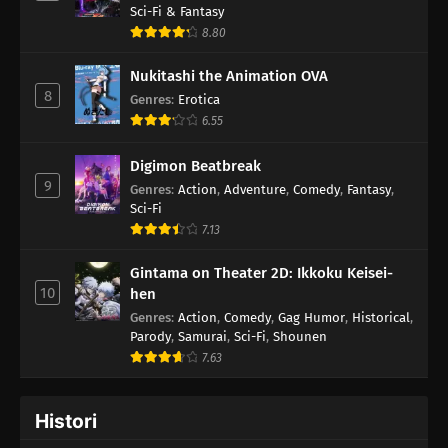
Sci-Fi & Fantasy
8.80
Nukitashi the Animation OVA
8
Genres
:
Erotica
6.55
Digimon Beatbreak
9
Genres
:
Action
,
Adventure
,
Comedy
,
Fantasy
,
Sci-Fi
7.13
Gintama on Theater 2D: Ikkoku Keisei-
10
hen
Genres
:
Action
,
Comedy
,
Gag Humor
,
Historical
,
Parody
,
Samurai
,
Sci-Fi
,
Shounen
7.63
Histori