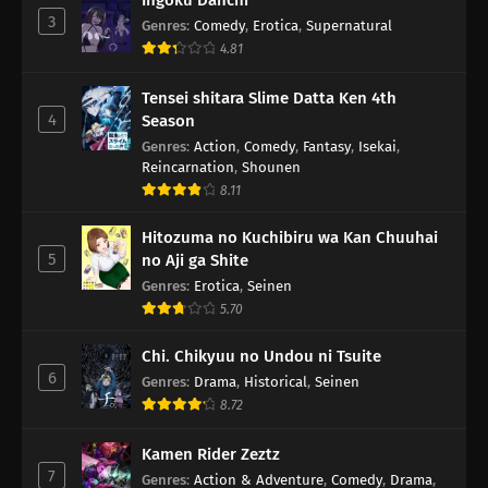
Ingoku Danchi
3
Genres
:
Comedy
,
Erotica
,
Supernatural
4.81
Tensei shitara Slime Datta Ken 4th
4
Season
Genres
:
Action
,
Comedy
,
Fantasy
,
Isekai
,
Reincarnation
,
Shounen
8.11
Hitozuma no Kuchibiru wa Kan Chuuhai
5
no Aji ga Shite
Genres
:
Erotica
,
Seinen
5.70
Chi. Chikyuu no Undou ni Tsuite
6
Genres
:
Drama
,
Historical
,
Seinen
8.72
Kamen Rider Zeztz
7
Genres
:
Action & Adventure
,
Comedy
,
Drama
,