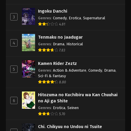
Ingoku Danchi
3
Genres
:
Comedy
,
Erotica
,
Supernatural
4.81
Tenmaku no Jaadugar
4
Genres
:
Drama
,
Historical
7.83
Kamen Rider Zeztz
5
Genres
:
Action & Adventure
,
Comedy
,
Drama
,
Sci-Fi & Fantasy
8.80
Hitozuma no Kuchibiru wa Kan Chuuhai
6
no Aji ga Shite
Genres
:
Erotica
,
Seinen
5.70
Chi. Chikyuu no Undou ni Tsuite