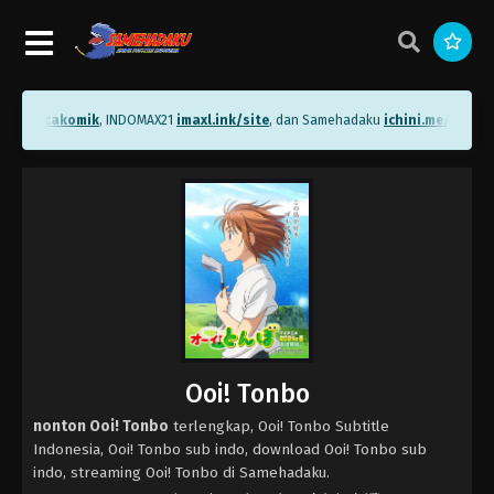
.me/bacakomik
, INDOMAX21
imaxl.ink/site
, dan Samehadaku
ichini.me/sameha
Ooi! Tonbo
nonton Ooi! Tonbo
terlengkap, Ooi! Tonbo Subtitle
Indonesia, Ooi! Tonbo sub indo, download Ooi! Tonbo sub
indo, streaming Ooi! Tonbo di Samehadaku.