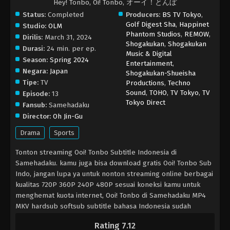
Hey! Tonbo, Oi! Tonbo, オーイ！とんぼ
Status:
Completed
Producers:
BS TV Tokyo
,
Golf Digest Sha
,
Happinet
Studio:
OLM
Phantom Studios
,
REMOW
,
Dirilis:
March 31, 2024
Shogakukan
,
Shogakukan
Durasi:
24 min. per ep.
Music & Digital
Season:
Spring 2024
Entertainment
,
Negara:
Japan
Shogakukan-Shueisha
Tipe:
TV
Productions
,
Techno
Sound
,
TOHO
,
TV Tokyo
,
TV
Episode:
13
Tokyo Direct
Fansub:
Samehadaku
Director:
Oh Jin-Gu
Drama
Sports
Tonton streaming Ooi! Tonbo Subtitle Indonesia di
Samehadaku. kamu juga bisa download gratis Ooi! Tonbo Sub
Indo, jangan lupa ya untuk nonton streaming online berbagai
kualitas 720P 360P 240P 480P sesuai koneksi kamu untuk
menghemat kuota internet, Ooi! Tonbo di Samehadaku MP4
MKV hardsub softsub subtitle bahasa Indonesia sudah
terdapat di dalam video.
Rating 7.12