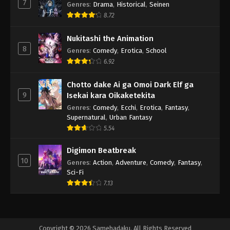
7
Genres
:
Drama
,
Historical
,
Seinen
8.72
Nukitashi the Animation
8
Genres
:
Comedy
,
Erotica
,
School
6.92
Chotto dake Ai ga Omoi Dark Elf ga
9
Isekai kara Oikaketekita
Genres
:
Comedy
,
Ecchi
,
Erotica
,
Fantasy
,
Supernatural
,
Urban Fantasy
5.54
Digimon Beatbreak
10
Genres
:
Action
,
Adventure
,
Comedy
,
Fantasy
,
Sci-Fi
7.13
Copyright © 2026 Samehadaku. All Rights Reserved