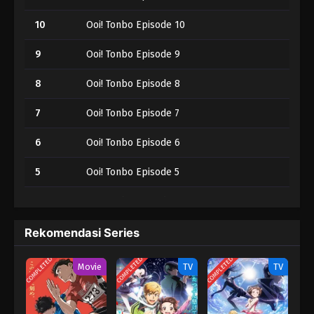
10
Ooi! Tonbo Episode 10
9
Ooi! Tonbo Episode 9
8
Ooi! Tonbo Episode 8
7
Ooi! Tonbo Episode 7
6
Ooi! Tonbo Episode 6
5
Ooi! Tonbo Episode 5
4
Ooi! Tonbo Episode 4
3
Ooi! Tonbo Episode 3
Rekomendasi Series
2
Ooi! Tonbo Episode 2
COMPLETED
COMPLETED
COMPLETED
Movie
TV
TV
1
Ooi! Tonbo Episode 1