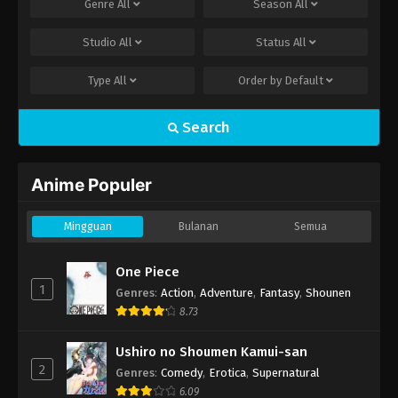
Genre
All
Season
All
Studio
All
Status
All
Type
All
Order by
Default
Search
Anime Populer
Mingguan
Bulanan
Semua
One Piece
1
Genres
:
Action
,
Adventure
,
Fantasy
,
Shounen
8.73
Ushiro no Shoumen Kamui-san
2
Genres
:
Comedy
,
Erotica
,
Supernatural
6.09