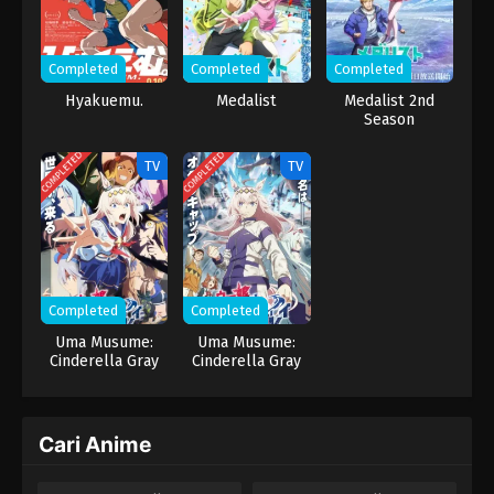
Completed
Completed
Completed
Hyakuemu.
Medalist
Medalist 2nd
Season
COMPLETED
COMPLETED
TV
TV
Completed
Completed
Uma Musume:
Uma Musume:
Cinderella Gray
Cinderella Gray
Part 2
Cari Anime