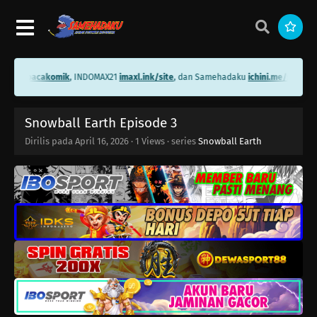
ni.me/bacakomik
, INDOMAX21
imaxl.ink/site
, dan Samehadaku
ichini.me/samehad
Snowball Earth Episode 3
Dirilis pada
April 16, 2026
·
1 Views
· series
Snowball Earth