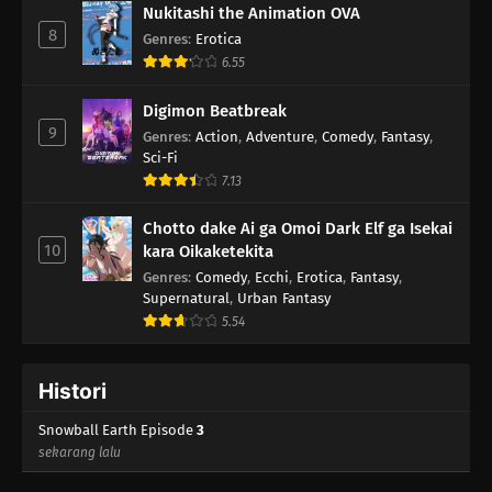
Nukitashi the Animation OVA
8
Genres
:
Erotica
6.55
Digimon Beatbreak
9
Genres
:
Action
,
Adventure
,
Comedy
,
Fantasy
,
Sci-Fi
7.13
Chotto dake Ai ga Omoi Dark Elf ga Isekai
10
kara Oikaketekita
Genres
:
Comedy
,
Ecchi
,
Erotica
,
Fantasy
,
Supernatural
,
Urban Fantasy
5.54
Histori
Snowball Earth Episode
3
sekarang lalu