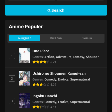
Search
Anime Populer
Mingguan
Bulanan
Semua
One Piece
1
Genres
:
Action
,
Adventure
,
Fantasy
,
Shounen
8.73
Ushiro no Shoumen Kamui-san
2
Genres
:
Comedy
,
Erotica
,
Supernatural
6.09
Ingoku Danchi
3
Genres
:
Comedy
,
Erotica
,
Supernatural
4.81