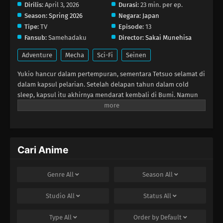
Dirilis:
April 3, 2026
Durasi:
23 min. per ep.
Season:
Spring 2026
Negara:
Japan
Tipe:
TV
Episode:
13
Fansub:
Samehadaku
Director:
Sakai Munehisa
Adventure
Mecha
Sci-Fi
Seinen
Yukio hancur dalam pertempuran, sementara Tetsuo selamat di
dalam kapsul pelarian. Setelah delapan tahun dalam cold
sleep, kapsul itu akhirnya mendarat kembali di Bumi. Namun
saat Tetsuo keluar, ia menemukan dunia yang hancur,
seluruhnya terbungkus es dan salju—snowball Earth! Apa yang
terjadi pada umat manusia, bagaimana planet ini menjadi
beku, dan bisakah Tetsuo menepati janji terakhirnya kepada
Yukio?
Cari Anime
Genre
All
Season
All
Studio
All
Status
All
Type
All
Order by
Default