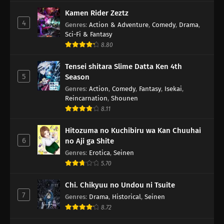
Kamen Rider Zeztz
4
Genres
:
Action & Adventure
,
Comedy
,
Drama
,
Sci-Fi & Fantasy
8.80
Tensei shitara Slime Datta Ken 4th
5
Season
Genres
:
Action
,
Comedy
,
Fantasy
,
Isekai
,
Reincarnation
,
Shounen
8.11
Hitozuma no Kuchibiru wa Kan Chuuhai
6
no Aji ga Shite
Genres
:
Erotica
,
Seinen
5.70
Chi. Chikyuu no Undou ni Tsuite
7
Genres
:
Drama
,
Historical
,
Seinen
8.72