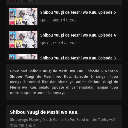
Shibou Yuugi de Meshi wo Kuu. Episode 5
Eps 5 - Februari 4, 2026
Shibou Yuugi de Meshi wo Kuu. Episode 4
Eps 4 - Januari 28, 2026
Shibou Yuugi de Meshi wo Kuu. Episode 3
Eps 3 - Januari 21, 2026
Download
Shibou Yuugi de Meshi wo Kuu. Episode 6
, Nonton
Shibou Yuugi de Meshi wo Kuu. Episode 6
, jangan lupa
Shibou Yuugi de Meshi wo Kuu. Episode 2
mengklik tombol like dan share ya. Anime
Shibou Yuugi de
Meshi wo Kuu.
selalu update di Samehadaku. Jangan lupa
Eps 2 - Januari 14, 2026
nonton update anime lainnya ya.
Shibou Yuugi de Meshi wo Kuu. Episode 1
Shibou Yuugi de Meshi wo Kuu.
Eps 1 - Januari 7, 2026
Shiboyugi: Playing Death Games to Put Food on the Table, 死亡
遊戯で飯を食う。