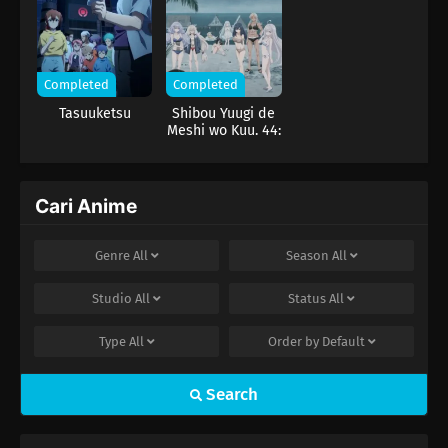
Completed
Completed
Tasuuketsu
Shibou Yuugi de
Meshi wo Kuu. 44:
Cloudy Beach
Cari Anime
Genre
All
Season
All
Studio
All
Status
All
Type
All
Order by
Default
Search