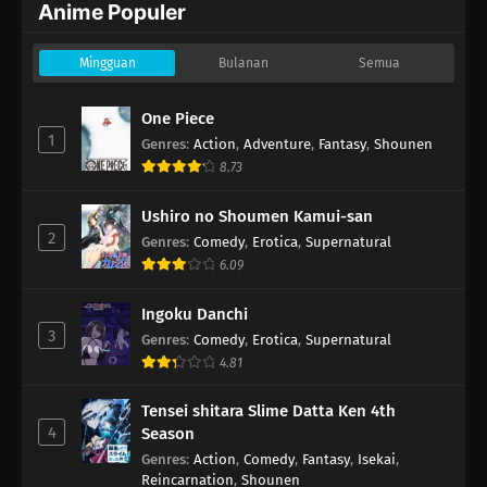
Anime Populer
Mingguan
Bulanan
Semua
One Piece
1
Genres
:
Action
,
Adventure
,
Fantasy
,
Shounen
8.73
Ushiro no Shoumen Kamui-san
2
Genres
:
Comedy
,
Erotica
,
Supernatural
6.09
Ingoku Danchi
3
Genres
:
Comedy
,
Erotica
,
Supernatural
4.81
Tensei shitara Slime Datta Ken 4th
4
Season
Genres
:
Action
,
Comedy
,
Fantasy
,
Isekai
,
Reincarnation
,
Shounen