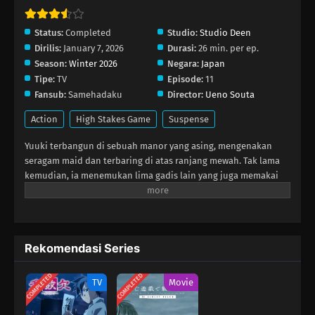
Status:
Completed
Studio:
Studio Deen
Dirilis:
January 7, 2026
Durasi:
26 min. per ep.
Season:
Winter 2026
Negara:
Japan
Tipe:
TV
Episode:
11
Fansub:
Samehadaku
Director:
Ueno Souta
Action
High Stakes Game
Suspense
Yuuki terbangun di sebuah manor yang asing, mengenakan
seragam maid dan terbaring di atas ranjang mewah. Tak lama
kemudian, ia menemukan lima gadis lain yang juga memakai
pakaian serupa. Inilah Ghost House, dan satu-satunya cara
mereka bertahan adalah melewati rangkaian jebakan
mematikan—permainan berbahaya yang dipenuhi blowgun,
gergaji bundar, ruangan terkunci, dan senjata. Situasinya
Rekomendasi Series
tampak tak ada harapan dan menakutkan bagi semua orang di
sana… ya, kecuali Yuuki. Karena bagi dia, ini sudah menjadi
COMPLETED
COMPLETED
pekerjaan sejak berusia tujuh belas tahun. Kira‑kira aneh, kan?
TV
Movie
Ia pun setuju. Tapi begitulah hidup beberapa orang—
menghidupi diri mereka dengan bermain game maut.