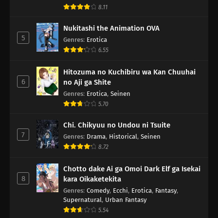
8.11
Nukitashi the Animation OVA
5
Genres
:
Erotica
6.55
Hitozuma no Kuchibiru wa Kan Chuuhai
6
no Aji ga Shite
Genres
:
Erotica
,
Seinen
5.70
Chi. Chikyuu no Undou ni Tsuite
7
Genres
:
Drama
,
Historical
,
Seinen
8.72
Chotto dake Ai ga Omoi Dark Elf ga Isekai
8
kara Oikaketekita
Genres
:
Comedy
,
Ecchi
,
Erotica
,
Fantasy
,
Supernatural
,
Urban Fantasy
5.54