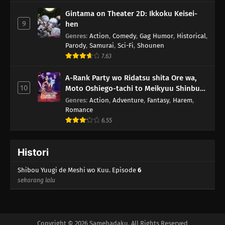
Gintama on Theater 2D: Ikkoku Keisei-
9
hen
Genres
:
Action
,
Comedy
,
Gag Humor
,
Historical
,
Parody
,
Samurai
,
Sci-Fi
,
Shounen
7.63
A-Rank Party wo Ridatsu shita Ore wa,
10
Moto Oshiego-tachi to Meikyuu Shinbu
wo Mezasu.
Genres
:
Action
,
Adventure
,
Fantasy
,
Harem
,
Romance
6.55
Histori
Shibou Yuugi de Meshi wo Kuu. Episode
6
sekarang lalu
Copyright © 2026 Samehadaku. All Rights Reserved