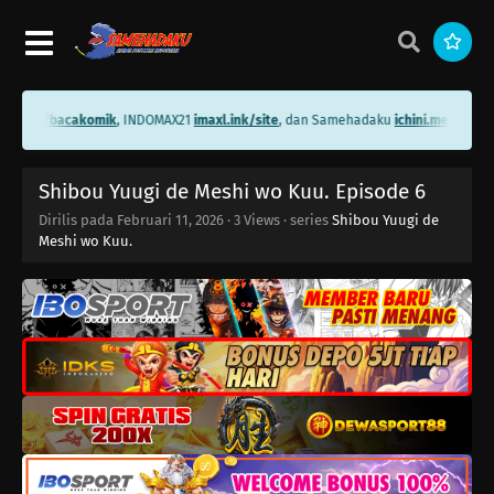
ini.me/bacakomik
, INDOMAX21
imaxl.ink/site
, dan Samehadaku
ichini.me/sameha
Shibou Yuugi de Meshi wo Kuu. Episode 6
Dirilis pada
Februari 11, 2026
·
3 Views
· series
Shibou Yuugi de
Meshi wo Kuu.