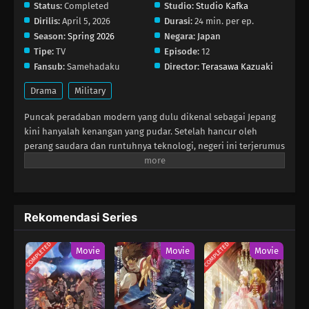
Status:
Completed
Studio:
Studio Kafka
Dirilis:
April 5, 2026
Durasi:
24 min. per ep.
Season:
Spring 2026
Negara:
Japan
Tipe:
TV
Episode:
12
Fansub:
Samehadaku
Director:
Terasawa Kazuaki
Drama
Military
Puncak peradaban modern yang dulu dikenal sebagai Jepang
kini hanyalah kenangan yang pudar. Setelah hancur oleh
perang saudara dan runtuhnya teknologi, negeri ini terjerumus
ke era pasca‑Meiji yang terbelah menjadi tiga wilayah
kekaisaran: Yamato, Buo, dan Seii. Di tengah kegelapan itu,
Aoteru Misumi, remaja 15‑tahun yang tergila‑gila pada sastra,
bermimpi menghidupkan kembali budaya dan teknologi yang
Rekomendasi Series
pernah menjadi kebanggaan tanah airnya. Awalnya ia enggan
mengubah pengetahuan teoretisnya menjadi aksi nyata,
COMPLETED
COMPLETED
namun sebuah tragedi memaksanya melangkah ke Osaka
Movie
Movie
Movie
dengan harapan mendaftar ke militer dan suatu hari
menyatukan kembali negara di bawah panjiannya.Osaka—
dulunya salah satu permata Kansai—kini berubah menjadi kota
penuh kejahatan, bahkan hampir merenggut nyawa Aoteru.