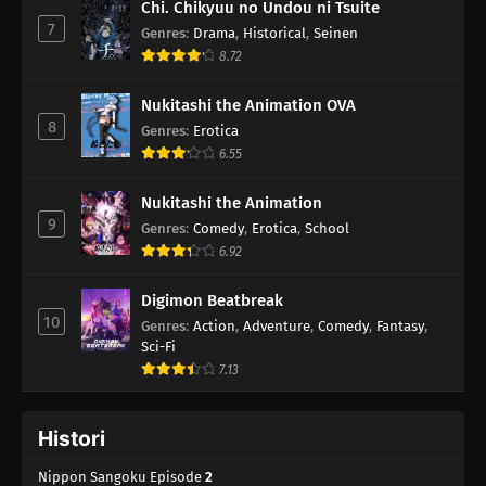
Chi. Chikyuu no Undou ni Tsuite
7
Genres
:
Drama
,
Historical
,
Seinen
8.72
Nukitashi the Animation OVA
8
Genres
:
Erotica
6.55
Nukitashi the Animation
9
Genres
:
Comedy
,
Erotica
,
School
6.92
Digimon Beatbreak
10
Genres
:
Action
,
Adventure
,
Comedy
,
Fantasy
,
Sci-Fi
7.13
Histori
Nippon Sangoku Episode
2