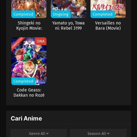
Beruntung, ia bertemu dengan Yoshitsune Asama, pemuda
ambisius yang memiliki impian serupa. Dengan kecerdikan
Completed
Ongoing
Completed
strategi Aoteru dan keahlian pedang Yoshitsune yang
Shingeki no
Yamato yo, Towa
Versailles no
memukau, keduanya pun memulai perjalanan untuk
Kyojin Movie:
ni: Rebel 3199
Bara (Movie)
mengembalikan kejayaan masa lalu Jepang.
Kanketsu-hen –
The Last Attack
COMPLETED
ONA
Completed
Code Geass:
Dakkan no Rozé
Cari Anime
Genre
All
Season
All