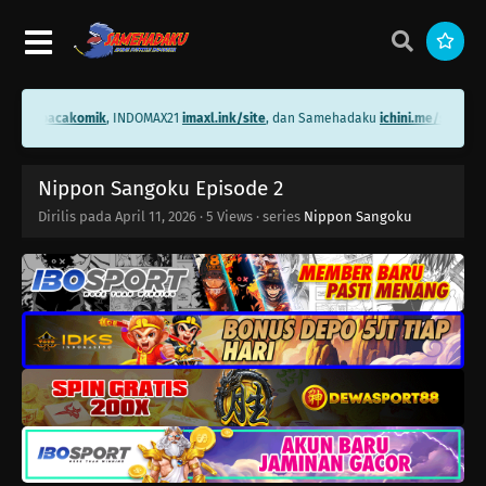
i.me/bacakomik
, INDOMAX21
imaxl.ink/site
, dan Samehadaku
ichini.me/samehad
Nippon Sangoku Episode 2
Dirilis pada
April 11, 2026
·
5 Views
· series
Nippon Sangoku