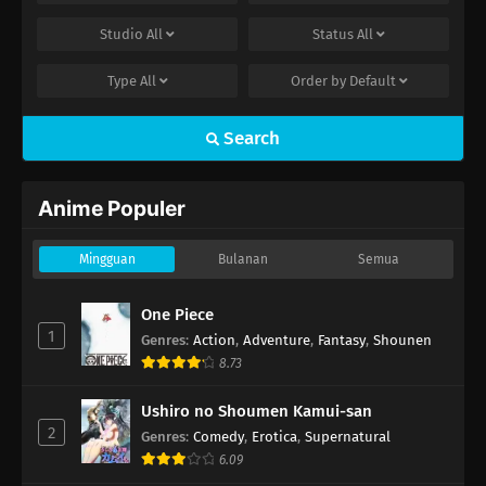
Studio
All
Status
All
Type
All
Order by
Default
Search
Anime Populer
Mingguan
Bulanan
Semua
One Piece
1
Genres
:
Action
,
Adventure
,
Fantasy
,
Shounen
8.73
Ushiro no Shoumen Kamui-san
2
Genres
:
Comedy
,
Erotica
,
Supernatural
6.09