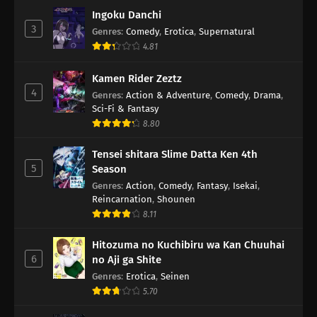
Ingoku Danchi
3
Genres
:
Comedy
,
Erotica
,
Supernatural
4.81
Kamen Rider Zeztz
4
Genres
:
Action & Adventure
,
Comedy
,
Drama
,
Sci-Fi & Fantasy
8.80
Tensei shitara Slime Datta Ken 4th
5
Season
Genres
:
Action
,
Comedy
,
Fantasy
,
Isekai
,
Reincarnation
,
Shounen
8.11
Hitozuma no Kuchibiru wa Kan Chuuhai
6
no Aji ga Shite
Genres
:
Erotica
,
Seinen
5.70