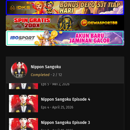
Nippon Sangoku Episode 8
Eps 8 - Mei 23, 2026
Nippon Sangoku Episode 7
Eps 7 - Mei 17, 2026
Nippon Sangoku Episode 6
Eps 6 - Mei 10, 2026
Nippon Sangoku
Completed
-
2
/ 12
Nippon Sangoku Episode 5
Eps 5 - Mei 2, 2026
Nippon Sangoku Episode 4
Eps 4 - April 25, 2026
Nippon Sangoku Episode 3