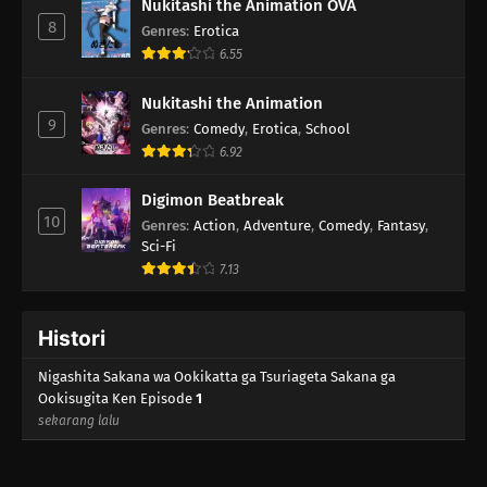
Nukitashi the Animation OVA
8
Genres
:
Erotica
6.55
Nukitashi the Animation
9
Genres
:
Comedy
,
Erotica
,
School
6.92
Digimon Beatbreak
10
Genres
:
Action
,
Adventure
,
Comedy
,
Fantasy
,
Sci-Fi
7.13
Histori
Nigashita Sakana wa Ookikatta ga Tsuriageta Sakana ga
Ookisugita Ken Episode
1
sekarang lalu