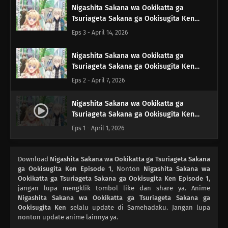
Nigashita Sakana wa Ookikatta ga
Tsuriageta Sakana ga Ookisugita Ken
Episode 3
Eps 3 - April 14, 2026
Nigashita Sakana wa Ookikatta ga
Tsuriageta Sakana ga Ookisugita Ken
Episode 2
Eps 2 - April 7, 2026
Nigashita Sakana wa Ookikatta ga
Tsuriageta Sakana ga Ookisugita Ken
Episode 1
Eps 1 - April 1, 2026
Download
Nigashita Sakana wa Ookikatta ga Tsuriageta Sakana
ga Ookisugita Ken Episode 1
, Nonton
Nigashita Sakana wa
Ookikatta ga Tsuriageta Sakana ga Ookisugita Ken Episode 1
,
jangan lupa mengklik tombol like dan share ya. Anime
Nigashita Sakana wa Ookikatta ga Tsuriageta Sakana ga
Ookisugita Ken
selalu update di Samehadaku. Jangan lupa
nonton update anime lainnya ya.