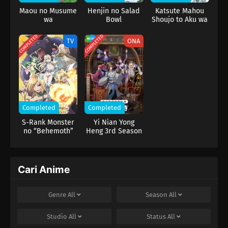
membantu mencari calon suami. Tanpa disadarinya, sikap ceria
Maou no Musume
Henjin no Salad
Katsute Mahou
dan semangat juang Mimi…
wa
Bowl
Shoujo to Aku wa
Yasashisugiru!!
Tekitai shiteita.
COMPLETED
COMPLETED
TV
ONA
Completed
Completed
S-Rank Monster
Yi Nian Yong
no “Behemoth”
Heng 3rd Season
dakedo, Neko to
Machigawarete
Elf Musume no
Pet toshite
Cari Anime
Kurashitemasu
Genre
All
Season
All
Studio
All
Status
All