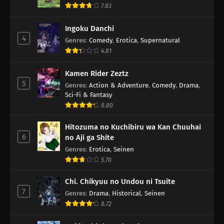
7.83
Ingoku Danchi
4
Genres
:
Comedy
,
Erotica
,
Supernatural
4.81
Kamen Rider Zeztz
5
Genres
:
Action & Adventure
,
Comedy
,
Drama
,
Sci-Fi & Fantasy
8.80
Hitozuma no Kuchibiru wa Kan Chuuhai
6
no Aji ga Shite
Genres
:
Erotica
,
Seinen
5.70
Chi. Chikyuu no Undou ni Tsuite
7
Genres
:
Drama
,
Historical
,
Seinen
8.72