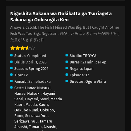
Nigashita Sakana wa Ookikatta ga Tsuriageta
Sakana ga Ookisugita Ken
Always a Catch!, The Fish I Missed Was Big, But I Caught Another
Fish Was Too Big., Nigetsuri, 逃がした魚は大きかったが釣りあげ
た魚が大きすぎた件
Status:
Completed
Studio:
TROYCA
Dirilis:
April 1, 2026
Durasi:
23 min. per ep.
Season:
Spring 2026
Negara:
Japan
Tipe:
TV
Episode:
12
Fansub:
Samehadaku
Director:
Oguro Akira
Casts:
Hanae Natsuki
,
Hanae, Natsuki
,
Hayami
Saori
,
Hayami, Saori
,
Maeda
Kaori
,
Maeda, Kaori
,
Ookubo Rumi
,
Ookubo,
Rumi
,
Serizawa Yuu
,
Serizawa, Yuu
,
Tamaru
Atsushi
,
Tamaru, Atsushi
,