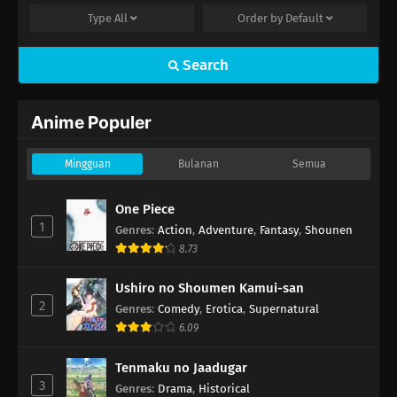
Type
All
Order by
Default
Search
Anime Populer
Mingguan
Bulanan
Semua
One Piece
1
Genres
:
Action
,
Adventure
,
Fantasy
,
Shounen
8.73
Ushiro no Shoumen Kamui-san
2
Genres
:
Comedy
,
Erotica
,
Supernatural
6.09
Tenmaku no Jaadugar
3
Genres
:
Drama
,
Historical