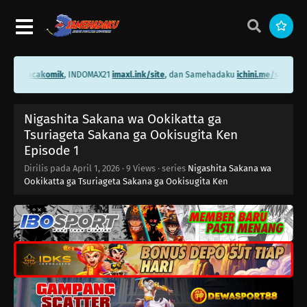
.me/bacakomik
, INDOMAX21
imaxl.ink/site
, dan Samehadaku
ichini.me/samehada
Nigashita Sakana wa Ookikatta ga
Tsuriageta Sakana ga Ookisugita Ken
Episode 1
Dirilis pada
April 1, 2026
·
9 Views
· series
Nigashita Sakana wa
Ookikatta ga Tsuriageta Sakana ga Ookisugita Ken