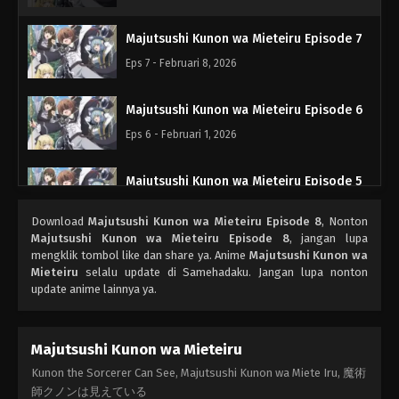
Majutsushi Kunon wa Mieteiru Episode 7
Eps 7 - Februari 8, 2026
Majutsushi Kunon wa Mieteiru Episode 6
Eps 6 - Februari 1, 2026
Majutsushi Kunon wa Mieteiru Episode 5
Eps 5 - Januari 25, 2026
Download
Majutsushi Kunon wa Mieteiru Episode 8
, Nonton
Majutsushi Kunon wa Mieteiru Episode 8
, jangan lupa
Majutsushi Kunon wa Mieteiru Episode 4
mengklik tombol like dan share ya. Anime
Majutsushi Kunon wa
Mieteiru
selalu update di Samehadaku. Jangan lupa nonton
Eps 4 - Januari 18, 2026
update anime lainnya ya.
Majutsushi Kunon wa Mieteiru Episode 3
Majutsushi Kunon wa Mieteiru
Eps 3 - Januari 11, 2026
Kunon the Sorcerer Can See, Majutsushi Kunon wa Miete Iru, 魔術
師クノンは見えている
Majutsushi Kunon wa Mieteiru Episode 2