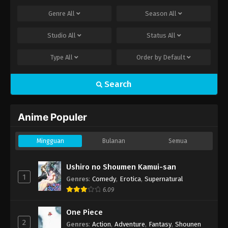
Genre
All
Season
All
Studio
All
Status
All
Type
All
Order by
Default
Search
Anime Populer
Mingguan
Bulanan
Semua
Ushiro no Shoumen Kamui-san
1
Genres
:
Comedy
,
Erotica
,
Supernatural
6.09
One Piece
2
Genres
:
Action
,
Adventure
,
Fantasy
,
Shounen