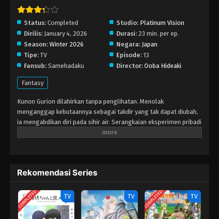
Eps 2 - Januari 4, 2026
Status:
Completed
Studio:
Platinum Vision
Dirilis:
January 4, 2026
Durasi:
23 min. per ep.
Majutsushi Kunon wa Mieteiru Episode 1
Season:
Winter 2026
Negara:
Japan
Eps 1 - Januari 4, 2026
Tipe:
TV
Episode:
13
Fansub:
Samehadaku
Director:
Ooba Hideaki
Fantasy
Kunon Gurion dilahirkan tanpa penglihatan. Menolak
menganggap kebutaannya sebagai takdir yang tak dapat diubah,
ia mengabdikan diri pada sihir air. Serangkaian eksperimen pribadi
yang dilakukannya dengan cepat mengungkap bakatnya, karena
pemahaman Kunon tentang sihir berkembang dengan kecepatan
yang melampaui bahkan guru-gurunya. Dengan terus‑menerus
mencoba dan berinovasi, ia menciptakan cara‑cara merasakan
Rekomendasi Series
dunia tanpa mengandalkan penglihatan biasa, membentuk air
menjadi konstruksi yang memungkinkannya menavigasi
COMPLETED
COMPLETED
sekelilingnya. Kepintarannya dan kemajuan yang pesat segera
TV
TV
TV
menarik perhatian di luar kelas, menuntunnya pada jalur
penemuan yang menguji batas kemungkinan—dan juga batas