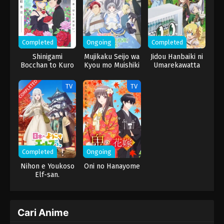
tubuhnya sendiri.
Completed
Ongoing
Completed
Shinigami
Mujikaku Seijo wa
Jidou Hanbaiki ni
Bocchan to Kuro
Kyou mo Muishiki
Umarekawatta
Maid 3rd Season
ni Chikara wo
Ore wa Meikyuu
Tare Nagasu
wo Samayou 3rd
COMPLETED
TV
TV
Season
Completed
Ongoing
Nihon e Youkoso
Oni no Hanayome
Elf-san.
Cari Anime