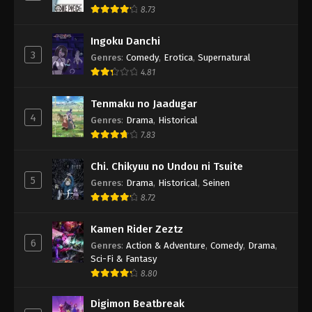
8.73
Ingoku Danchi
3
Genres
:
Comedy
,
Erotica
,
Supernatural
4.81
Tenmaku no Jaadugar
4
Genres
:
Drama
,
Historical
7.83
Chi. Chikyuu no Undou ni Tsuite
5
Genres
:
Drama
,
Historical
,
Seinen
8.72
Kamen Rider Zeztz
6
Genres
:
Action & Adventure
,
Comedy
,
Drama
,
Sci-Fi & Fantasy
8.80
Digimon Beatbreak