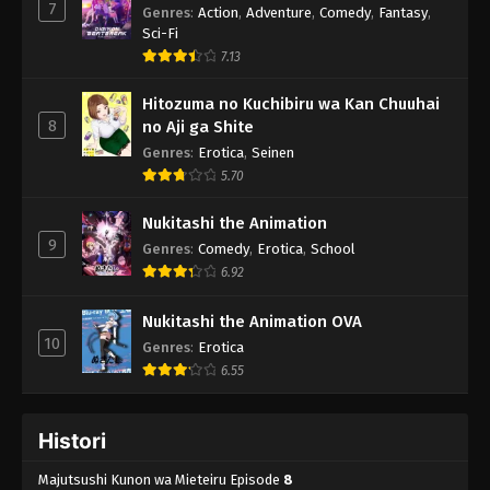
7
Genres
:
Action
,
Adventure
,
Comedy
,
Fantasy
,
Sci-Fi
7.13
Hitozuma no Kuchibiru wa Kan Chuuhai
8
no Aji ga Shite
Genres
:
Erotica
,
Seinen
5.70
Nukitashi the Animation
9
Genres
:
Comedy
,
Erotica
,
School
6.92
Nukitashi the Animation OVA
10
Genres
:
Erotica
6.55
Histori
Majutsushi Kunon wa Mieteiru Episode
8