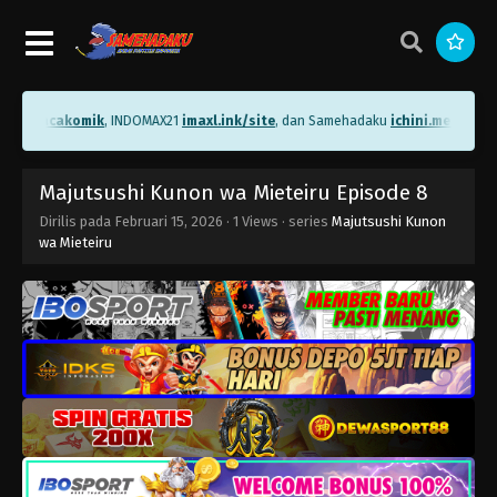
me/bacakomik
, INDOMAX21
imaxl.ink/site
, dan Samehadaku
ichini.me/sameha
Majutsushi Kunon wa Mieteiru Episode 8
Dirilis pada
Februari 15, 2026
·
1 Views
· series
Majutsushi Kunon
wa Mieteiru