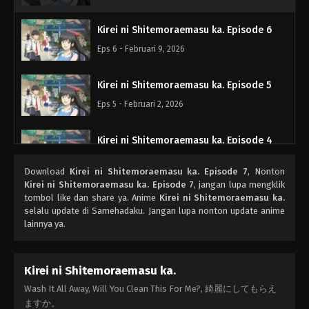
Kirei ni Shitemoraemasu ka. Episode 6
Eps 6 - Februari 9, 2026
Kirei ni Shitemoraemasu ka. Episode 5
Eps 5 - Februari 2, 2026
Kirei ni Shitemoraemasu ka. Episode 4
Eps 4 - Januari 26, 2026
Download
Kirei ni Shitemoraemasu ka. Episode 7
, Nonton
Kirei ni Shitemoraemasu ka. Episode 7
, jangan lupa mengklik
Kirei ni Shitemoraemasu ka. Episode 3
tombol like dan share ya. Anime
Kirei ni Shitemoraemasu ka.
selalu update di Samehadaku. Jangan lupa nonton update anime
Eps 3 - Januari 19, 2026
lainnya ya.
Kirei ni Shitemoraemasu ka. Episode 2
Kirei ni Shitemoraemasu ka.
Eps 2 - Januari 12, 2026
Wash It All Away, Will You Clean This For Me?, 綺麗にしてもらえ
ますか。
Kirei ni Shitemoraemasu ka. Episode 1