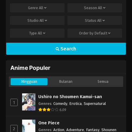
Genre
All
Season
All
Studio
All
Status
All
Type
All
Order by
Default
Search
Anime Populer
Mingguan
Bulanan
Semua
Ushiro no Shoumen Kamui-san
1
Genres
:
Comedy
,
Erotica
,
Supernatural
6.09
One Piece
2
Genres
:
Action
,
Adventure
,
Fantasy
,
Shounen