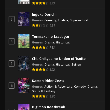
8.73
Ingoku Danchi
3
Genres
:
Comedy
,
Erotica
,
Supernatural
4.81
Tenmaku no Jaadugar
4
Genres
:
Drama
,
Historical
7.83
Chi. Chikyuu no Undou ni Tsuite
5
Genres
:
Drama
,
Historical
,
Seinen
8.72
Kamen Rider Zeztz
6
Genres
:
Action & Adventure
,
Comedy
,
Drama
,
Sci-Fi & Fantasy
8.80
Digimon Beatbreak