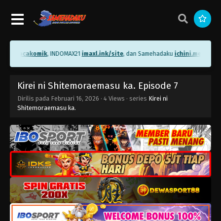
.me/bacakomik
, INDOMAX21
imaxl.ink/site
, dan Samehadaku
ichini.me/sameh
Kirei ni Shitemoraemasu ka. Episode 7
Dirilis pada
Februari 16, 2026
·
4 Views
· series
Kirei ni
Shitemoraemasu ka.