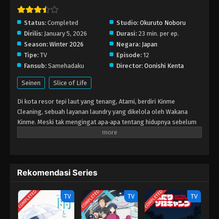
Eps 1 - Januari 5, 2026
Status:
Completed
Studio:
Okuruto Noboru
Dirilis:
January 5, 2026
Durasi:
23 min. per ep.
Season:
Winter 2026
Negara:
Japan
Tipe:
TV
Episode:
12
Fansub:
Samehadaku
Director:
Oonishi Kenta
Seinen
Slice of Life
Di kota resor tepi laut yang tenang, Atami, berdiri Kinme
Cleaning, sebuah layanan laundry yang dikelola oleh Wakana
Kinme. Meski tak mengingat apa‑apa tentang hidupnya sebelum
pindah ke sana, Wakana telah menghabiskan dua tahun
terakhirnya dengan tenang menata kehidupan baru di antara
penduduk setempat. Dengan tangan lembut dan perhatian yang
teliti, ia merawat setiap pakaian yang dipercayakan kepadanya,
Rekomendasi Series
seolah tiap helai menyimpan kenangan yang jauh lebih rapuh
daripada kain itu sendiri. Kehadiran Wakana perlahan menjadi
COMPLETED
COMPLETED
COMPLETED
bagian tak terpisahkan dari kota, berbagi momen‑momen kecil
TV
TV
TV
namun berharga bersama semua orang. Pakaian‑pakaian yang ia
bersihkan mengisahkan kehidupan sehari‑hari pemiliknya,