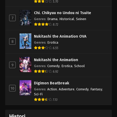
5.70
Chi. Chikyuu no Undou ni Tsuite
7
Genres
:
Drama
,
Historical
,
Seinen
8.72
Nukitashi the Animation OVA
8
Genres
:
Erotica
6.55
Nukitashi the Animation
9
Genres
:
Comedy
,
Erotica
,
School
6.92
Digimon Beatbreak
10
Genres
:
Action
,
Adventure
,
Comedy
,
Fantasy
,
Sci-Fi
7.13
Histori