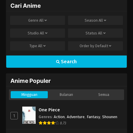
Cari Anime
Genre
All
Season
All
Studio
All
Status
All
Type
All
Order by
Default
Search
Anime Populer
Mingguan
Bulanan
Semua
One Piece
1
Genres
:
Action
,
Adventure
,
Fantasy
,
Shounen
8.73