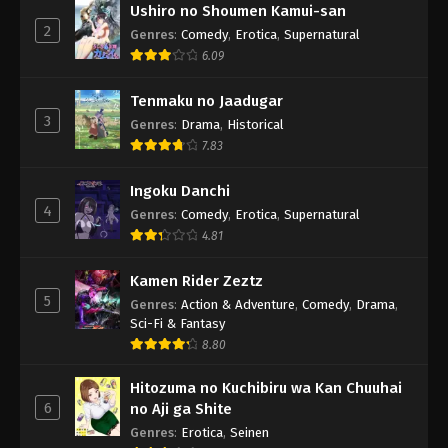
Ushiro no Shoumen Kamui-san
2
Genres
:
Comedy
,
Erotica
,
Supernatural
6.09
Tenmaku no Jaadugar
3
Genres
:
Drama
,
Historical
7.83
Ingoku Danchi
4
Genres
:
Comedy
,
Erotica
,
Supernatural
4.81
Kamen Rider Zeztz
5
Genres
:
Action & Adventure
,
Comedy
,
Drama
,
Sci-Fi & Fantasy
8.80
Hitozuma no Kuchibiru wa Kan Chuuhai
6
no Aji ga Shite
Genres
:
Erotica
,
Seinen