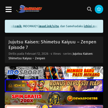
me/bacakomik
, INDOMAX21
imaxl.ink/site
, dan Samehadaku
ichini.me/sameha
Jujutsu Kaisen: Shimetsu Kaiyuu – Zenpen
Episode 7
Dirilis pada
Februari 12, 2026
·
4 Views
· series
Jujutsu Kaisen:
Shimetsu Kaiyuu – Zenpen