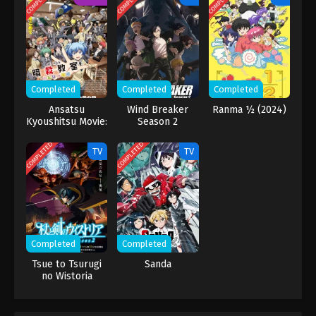
COMPLETED
COMPLETED
COMPLETED
sombong dan penuh prasangka tersentak keras ketika Megumi
Fushiguro terpilih menjadi kepala selanjutnya dari Clan Zenin.
Untuk memancing Megumi dan menyingkirkannya, Naoya
menargetkan Yuuji—namun Yuuta Okkotsu bersikeras menjadi
eksekutor Yuuji. “Culling Game” Kenjaku—sebuah battle royale
yang menyebar ke seluruh Jepang
Completed
Completed
Completed
Ansatsu
Wind Breaker
Ranma ½ (2024)
Kyoushitsu Movie:
Season 2
Minna no Jikan
COMPLETED
COMPLETED
TV
TV
Completed
Completed
Tsue to Tsurugi
Sanda
no Wistoria
Season 2