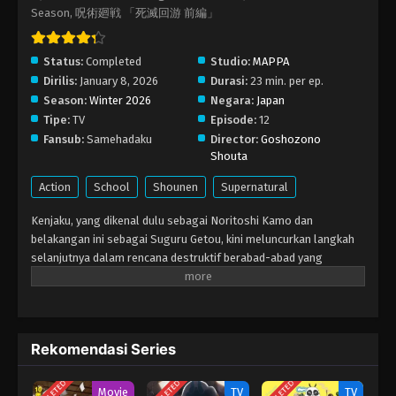
Season, 呪術廻戦 「死滅回游 前編」
Jujutsu Kaisen: Shimetsu Kaiyuu – Zenpen
Episode 2
Status:
Completed
Studio:
MAPPA
Eps 2 - Januari 8, 2026
Dirilis:
January 8, 2026
Durasi:
23 min. per ep.
Season:
Winter 2026
Negara:
Japan
Jujutsu Kaisen: Shimetsu Kaiyuu – Zenpen
Tipe:
TV
Episode:
12
Episode 1
Fansub:
Samehadaku
Director:
Goshozono
Eps 1 - Januari 8, 2026
Shouta
Action
School
Shounen
Supernatural
Kenjaku, yang dikenal dulu sebagai Noritoshi Kamo dan
belakangan ini sebagai Suguru Getou, kini meluncurkan langkah
selanjutnya dalam rencana destruktif berabad-abad yang
menargetkan evolusi manusia biasa hingga akhirnya dibasmi.
Para penguasa dunia jujutsu kembali menegakkan hukuman mati
bagi Yuuji Itadori yang baru berusia 15 tahun, setelah Satoru
Gojou lumpuh akibat rencana besar Kenjaku di Shibuya. Tanpa
Rekomendasi Series
menyadari hal itu, Yuuji berkeliling jalanan Tokyo yang sepi
bersama Chousou, menumpas segala kutukan yang
menghalangi. Sementara itu, kebanggaan Naoya Zenin yang
Movie
TV
TV