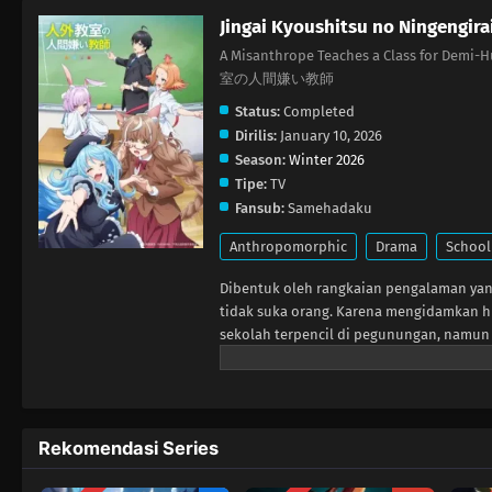
Jingai Kyoushitsu no Ningengira
A Misanthrope Teaches a Class for Demi
室の人間嫌い教師
Status:
Completed
Dirilis:
January 10, 2026
Season:
Winter 2026
Tipe:
TV
Fansub:
Samehadaku
Anthropomorphic
Drama
School
Dibentuk oleh rangkaian pengalaman ya
tidak suka orang. Karena mengidamkan h
sekolah terpencil di pegunungan, namun 
berkumpul di sana dengan satu tujuan tun
terpaksa harus menjelaskan tingkah laku 
Saat para murid berjuang keras mengert
keyakinan Rei sendiri.
Rekomendasi Series