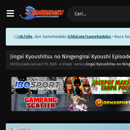
xl.ink/site
, dan Samehadaku
ichini.me/samehadaku
.
Baca komik gr
✦
Jingai Kyoushitsu no Ningengirai Kyoushi Episod
Dirilis pada
Januari 31, 2026
·
4 Views
· series
Jingai Kyoushitsu no Nin