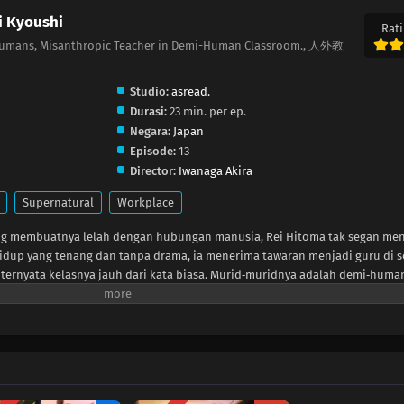
i Kyoushi
Rati
-Humans, Misanthropic Teacher in Demi-Human Classroom., 人外教
Studio:
asread.
Durasi:
23 min. per ep.
Negara:
Japan
Episode:
13
Director:
Iwanaga Akira
Supernatural
Workplace
ng membuatnya lelah dengan hubungan manusia, Rei Hitoma tak segan me
idup yang tenang dan tanpa drama, ia menerima tawaran menjadi guru di 
ternyata kelasnya jauh dari kata biasa. Murid‑muridnya adalah demi‑huma
ggal: mempelajari apa arti menjadi manusia. Meski hatinya sudah kering, 
manusia serta norma sosial kepada para mermaid, kelinci, werewolf, dan se
i manusia, pertanyaan dan impian mereka perlahan menguak kontradiksi d