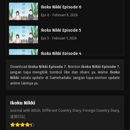
Ikoku Nikki Episode 6
Eps 6 - Februari 8, 2026
Ikoku Nikki Episode 5
Eps 5 - Februari 1, 2026
Ikoku Nikki Episode 4
Eps 4 - Januari 25, 2026
Download
Ikoku Nikki Episode 7
, Nonton
Ikoku Nikki Episode 7
,
jangan lupa mengklik tombol like dan share ya. Anime
Ikoku
Ikoku Nikki Episode 3
Nikki
selalu update di Samehadaku. Jangan lupa nonton update
anime lainnya ya.
Eps 3 - Januari 18, 2026
Ikoku Nikki Episode 2
Ikoku Nikki
Eps 2 - Januari 11, 2026
Journal with Witch, Different Country Diary, Foreign Country Diary,
違国日記
Ikoku Nikki Episode 1