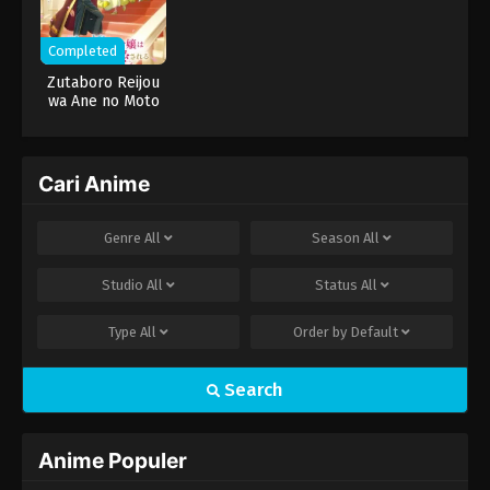
belajar hidup bersama sambil menemukan jati diri
masing‑masing.
Completed
Zutaboro Reijou
wa Ane no Moto
Konyakusha ni
Dekiai sareru
Cari Anime
Genre
All
Season
All
Studio
All
Status
All
Type
All
Order by
Default
Search
Anime Populer