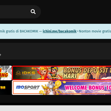
gratis di BACAKOMIK —
ichini.me/bacakomik
Nonton movie gratis di
✦
e