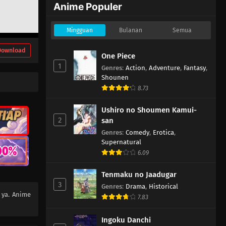
Eps 2 - Januari 4, 2026
Anime Populer
Hanazakari no Kimitachi e
Mingguan
Bulanan
Semua
Episode 1
Download
Eps 1 - Januari 4, 2026
One Piece
1
Genres
:
Action
,
Adventure
,
Fantasy
,
Shounen
8.73
Ushiro no Shoumen Kamui-
2
san
Genres
:
Comedy
,
Erotica
,
Supernatural
6.09
Tenmaku no Jaadugar
3
Genres
:
Drama
,
Historical
 ya. Anime
7.83
Ingoku Danchi