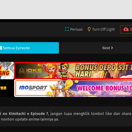
Perluas
Turn Off Light
Semua Episode
Next
i no Kimitachi e Episode 7
, jangan lupa mengklik tombol like dan share
 nonton update anime lainnya ya.