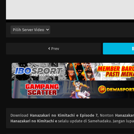
Prev
Download
Hanazakari no Kimitachi e Episode 7
, Nonton
Hanazakar
Hanazakari no Kimitachi e
selalu update di Samehadaku. Jangan lupa