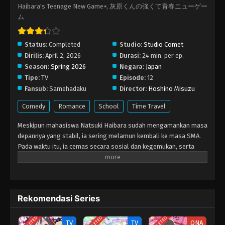
Haibara's Teenage New Game+, 灰原くんの強くて青春ニューゲー
Haibara-kun no Tsuyokute Seishun New
ム
Game Episode 1
Eps 1 - April 2, 2026
Status:
Completed
Studio:
Studio Comet
Dirilis:
April 2, 2026
Durasi:
24 min. per ep.
Season:
Spring 2026
Negara:
Japan
Tipe:
TV
Episode:
12
Fansub:
Samehadaku
Director:
Hoshino Misuzu
Comedy
Romance
School
Time Travel
Meskipun mahasiswa Natsuki Haibara sudah mengamankan masa
depannya yang stabil, ia sering melamun kembali ke masa SMA.
Pada waktu itu, ia cemas secara sosial dan kegemukan, serta
usahanya menjadi lebih terbuka sama sekali gagal. Suatu malam,
Natsuki berdoa agar bisa mengulang masa remajanya dan
keesokan paginya ia menyadari bahwa ia telah kembali ke masa
sebelum debutnya di SMA! Dengan satu bulan sebelum upacara
Rekomendasi Series
masuk, Natsuki langsung memanfaatkan kesempatan ini untuk
menurunkan berat badan dan membentuk tubuh. Saat hari
pertama SMA akhirnya tiba, ia berhasil memberi kesan pertama
TV
TV
ONA