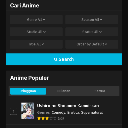
Cari Anime
Genre
All
Season
All
Studio
All
Status
All
Type
All
Order by
Default
Search
Anime Populer
Mingguan
Bulanan
Semua
Ushiro no Shoumen Kamui-san
1
Genres
:
Comedy
,
Erotica
,
Supernatural
6.09