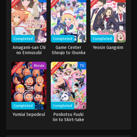
COMPLETED
COMPLETED
COMPLETED
yang baik dan berteman dengan wajah‑wajah yang sudah
dikenalnya, termasuk Hikari Hoshimiya, gebetan SMA‑nya. Natsuki
cepat menyadari bahwa perasaannya kepada Hoshimiya tak
berubah dan menjadikan kencan dengannya sebagai tujuan
barunya. Sambil menikmati waktu bersama Hoshimiya dan
teman‑teman lainnya, Natsuki kembali jatuh cinta pada basket
Completed
Completed
Completed
dan bahkan dapat pekerjaan paruh waktu di kafe lokal. Namun,
Amagami-san Chi
Game Center
Yeosin Gangnim
bersama teman baru muncul tantangan‑tantangan yang belum
no Enmusubi
Shoujo to Ibunka
pernah ia hadapi...
Kouryuu
COMPLETED
COMPLETED
Movie
TV
Completed
Completed
Yumiui Sepodeul
Ponkotsu Fuuki
Iin to Skirt-take
ga Futekisetsu na
JK no Hanashi