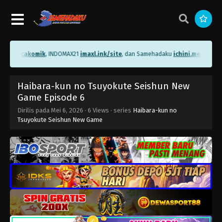
me/bacakomik
, INDOMAX21
imaxl.ink/site
, dan Samehadaku
ichini.me/sameha
Haibara-kun no Tsuyokute Seishun New
Game Episode 6
Dirilis pada
Mei 6, 2026
·
6 Views
· series
Haibara-kun no
Tsuyokute Seishun New Game