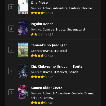
One Piece
2
Genres
:
Action
,
Adventure
,
Fantasy
,
Shounen
8.73
Ingoku Danchi
3
Genres
:
Comedy
,
Erotica
,
Supernatural
4.81
Tenmaku no Jaadugar
4
Genres
:
Drama
,
Historical
7.83
Chi. Chikyuu no Undou ni Tsuite
5
Genres
:
Drama
,
Historical
,
Seinen
8.72
Kamen Rider Zeztz
6
Genres
:
Action & Adventure
,
Comedy
,
Drama
,
Sci-Fi & Fantasy
8.80