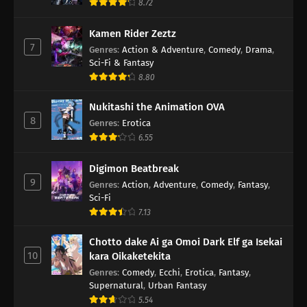
8.72
Kamen Rider Zeztz
7
Genres
:
Action & Adventure
,
Comedy
,
Drama
,
Sci-Fi & Fantasy
8.80
Nukitashi the Animation OVA
8
Genres
:
Erotica
6.55
Digimon Beatbreak
9
Genres
:
Action
,
Adventure
,
Comedy
,
Fantasy
,
Sci-Fi
7.13
Chotto dake Ai ga Omoi Dark Elf ga Isekai
10
kara Oikaketekita
Genres
:
Comedy
,
Ecchi
,
Erotica
,
Fantasy
,
Supernatural
,
Urban Fantasy
5.54