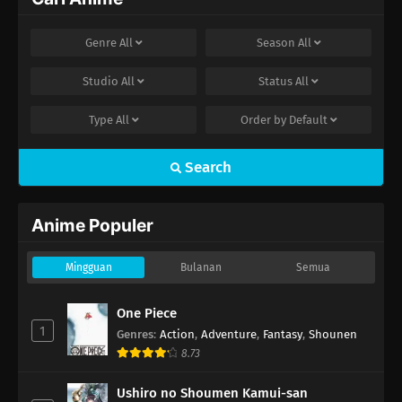
Genre
All
Season
All
Studio
All
Status
All
Type
All
Order by
Default
Search
Anime Populer
Mingguan
Bulanan
Semua
One Piece
1
Genres
:
Action
,
Adventure
,
Fantasy
,
Shounen
8.73
Ushiro no Shoumen Kamui-san