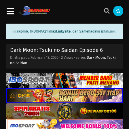
ni.me/bacakomik
, INDOMAX21
imaxl.ink/site
, dan Samehadaku
ichini.me/samehad
Dark Moon: Tsuki no Saidan Episode 6
Dirilis pada
Februari 13, 2026
·
2 Views
· series
Dark Moon: Tsuki
no Saidan