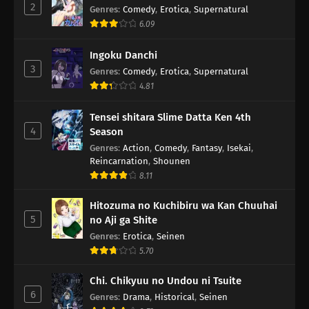
2
Genres
:
Comedy
,
Erotica
,
Supernatural
6.09
Ingoku Danchi
3
Genres
:
Comedy
,
Erotica
,
Supernatural
4.81
Tensei shitara Slime Datta Ken 4th
4
Season
Genres
:
Action
,
Comedy
,
Fantasy
,
Isekai
,
Reincarnation
,
Shounen
8.11
Hitozuma no Kuchibiru wa Kan Chuuhai
5
no Aji ga Shite
Genres
:
Erotica
,
Seinen
5.70
Chi. Chikyuu no Undou ni Tsuite
6
Genres
:
Drama
,
Historical
,
Seinen