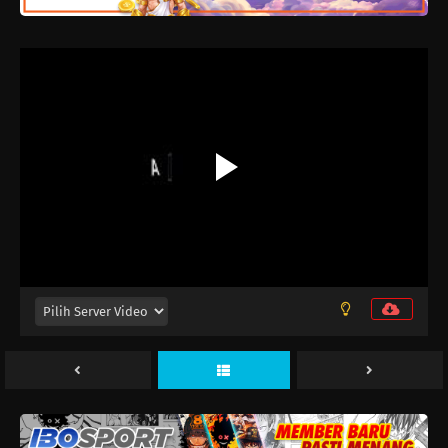
Dark Moon: Tsuki no Saidan Episode 12
Eps 12 - Maret 26, 2026