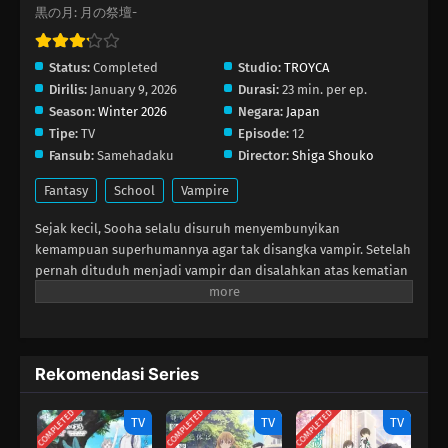
黒の月: 月の祭壇-
Status:
Completed
Studio:
TROYCA
Dirilis:
January 9, 2026
Durasi:
23 min. per ep.
Season:
Winter 2026
Negara:
Japan
Tipe:
TV
Episode:
12
Fansub:
Samehadaku
Director:
Shiga Shouko
Fantasy
School
Vampire
Sejak kecil, Sooha selalu disuruh menyembunyikan
kemampuan superhumannya agar tak disangka vampir. Setelah
pernah dituduh menjadi vampir dan disalahkan atas kematian
sahabat masa kecilnya, ia mendaftar ke Decelis Academy—
sebuah sekolah malam yang konon tidak bisa dimasuki
makhluk supranatural seperti vampir dan werewolf. Di sana,
Sooha segera bertemu Heli, seorang siswa yang tetap
Rekomendasi Series
menawarkan persahabatan meski sudah mengetahui
rahasianya. Heli memperkenalkan Sooha kepada teman-
COMPLETED
COMPLETED
COMPLETED
temannya—Jaan, Jino, Shion, Jakah, Noa, dan Solon—yang
TV
TV
TV
masing‑masing memiliki kekuatan unik. Namun ikatan mereka