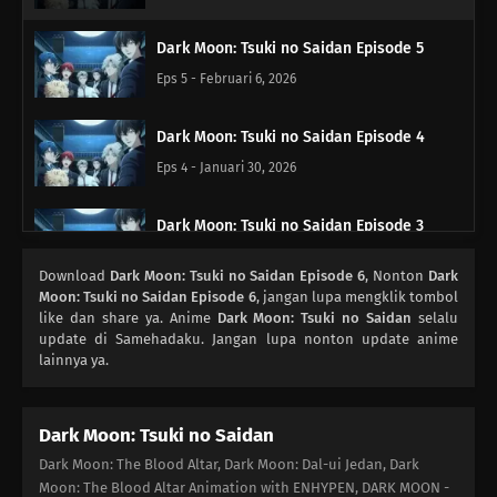
Dark Moon: Tsuki no Saidan Episode 5
Eps 5 - Februari 6, 2026
Dark Moon: Tsuki no Saidan Episode 4
Eps 4 - Januari 30, 2026
Dark Moon: Tsuki no Saidan Episode 3
Eps 3 - Januari 23, 2026
Download
Dark Moon: Tsuki no Saidan Episode 6
, Nonton
Dark
Moon: Tsuki no Saidan Episode 6
, jangan lupa mengklik tombol
Dark Moon: Tsuki no Saidan Episode 2
like dan share ya. Anime
Dark Moon: Tsuki no Saidan
selalu
update di Samehadaku. Jangan lupa nonton update anime
Eps 2 - Januari 16, 2026
lainnya ya.
Dark Moon: Tsuki no Saidan Episode 1
Dark Moon: Tsuki no Saidan
Eps 1 - Januari 9, 2026
Dark Moon: The Blood Altar, Dark Moon: Dal-ui Jedan, Dark
Moon: The Blood Altar Animation with ENHYPEN, DARK MOON -