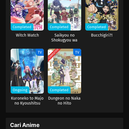
Completed
Completed
Completed
Witch Watch
Saikyou no
Bucchigiri?!
Shokugyou wa
Yuusha demo
Kenja demo Naku
COMPLETED
TV
TV
Kanteishi (Kari)
Rashii desu yo?
Ongoing
Completed
Kuroneko to Majo
Dungeon no Naka
no Kyoushitsu
no Hito
Cari Anime