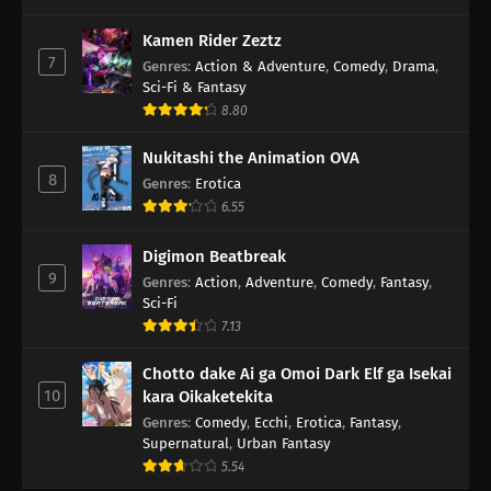
Kamen Rider Zeztz
7
Genres
:
Action & Adventure
,
Comedy
,
Drama
,
Sci-Fi & Fantasy
8.80
Nukitashi the Animation OVA
8
Genres
:
Erotica
6.55
Digimon Beatbreak
9
Genres
:
Action
,
Adventure
,
Comedy
,
Fantasy
,
Sci-Fi
7.13
Chotto dake Ai ga Omoi Dark Elf ga Isekai
10
kara Oikaketekita
Genres
:
Comedy
,
Ecchi
,
Erotica
,
Fantasy
,
Supernatural
,
Urban Fantasy
5.54