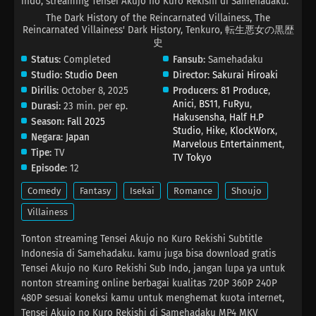
indo, streaming Tensei Akujo no Kuro Rekishi di Samehadaku.
The Dark History of the Reincarnated Villainess, The
Reincarnated Villainess' Dark History, Tenkuro, 転生悪女の黒歴
史
Status:
Completed
Fansub:
Samehadaku
Studio:
Studio Deen
Director:
Sakurai Hiroaki
Dirilis:
October 8, 2025
Producers:
81 Produce
,
Anici
,
BS11
,
FuRyu
,
Durasi:
23 min. per ep.
Hakusensha
,
Half H.P
Season:
Fall 2025
Studio
,
Hike
,
KlockWorx
,
Negara:
Japan
Marvelous Entertainment
,
Tipe:
TV
TV Tokyo
Episode:
12
Comedy
Fantasy
Isekai
Romance
Shoujo
Villainess
Tonton streaming Tensei Akujo no Kuro Rekishi Subtitle
Indonesia di Samehadaku. kamu juga bisa download gratis
Tensei Akujo no Kuro Rekishi Sub Indo, jangan lupa ya untuk
nonton streaming online berbagai kualitas 720P 360P 240P
480P sesuai koneksi kamu untuk menghemat kuota internet,
Tensei Akujo no Kuro Rekishi di Samehadaku MP4 MKV