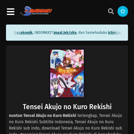
hini.me/bacakomik
, INDOMAX21
imaxl.ink/site
, dan Samehadaku
ichini.me/sameh
Tensei Akujo no Kuro Rekishi
nonton Tensei Akujo no Kuro Rekishi
terlengkap, Tensei Akujo
no Kuro Rekishi Subtitle Indonesia, Tensei Akujo no Kuro
Rekishi sub indo, download Tensei Akujo no Kuro Rekishi sub