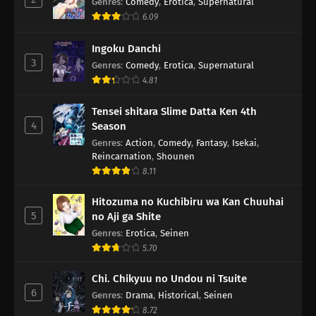
Genres
:
Comedy
,
Erotica
,
Supernatural
6.09
Ingoku Danchi
3
Genres
:
Comedy
,
Erotica
,
Supernatural
4.81
Tensei shitara Slime Datta Ken 4th
4
Season
Genres
:
Action
,
Comedy
,
Fantasy
,
Isekai
,
Reincarnation
,
Shounen
8.11
Hitozuma no Kuchibiru wa Kan Chuuhai
5
no Aji ga Shite
Genres
:
Erotica
,
Seinen
5.70
Chi. Chikyuu no Undou ni Tsuite
6
Genres
:
Drama
,
Historical
,
Seinen
8.72