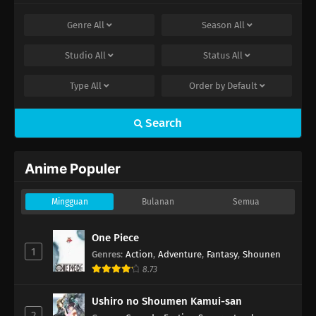
Genre
All
Season
All
Studio
All
Status
All
Type
All
Order by
Default
Search
Anime Populer
Mingguan
Bulanan
Semua
One Piece
1
Genres
:
Action
,
Adventure
,
Fantasy
,
Shounen
8.73
Ushiro no Shoumen Kamui-san
2