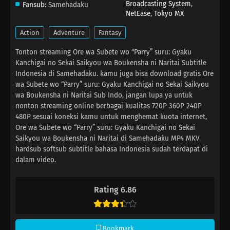
Broadcasting System
,
Fansub:
Samehadaku
NetEase
,
Tokyo MX
Action
Adventure
Fantasy
Tonton streaming Ore wa Subete wo “Parry” suru: Gyaku
Kanchigai no Sekai Saikyou wa Boukensha ni Naritai Subtitle
Indonesia di Samehadaku. kamu juga bisa download gratis Ore
wa Subete wo “Parry” suru: Gyaku Kanchigai no Sekai Saikyou
wa Boukensha ni Naritai Sub Indo, jangan lupa ya untuk
nonton streaming online berbagai kualitas 720P 360P 240P
480P sesuai koneksi kamu untuk menghemat kuota internet,
Ore wa Subete wo “Parry” suru: Gyaku Kanchigai no Sekai
Saikyou wa Boukensha ni Naritai di Samehadaku MP4 MKV
hardsub softsub subtitle bahasa Indonesia sudah terdapat di
dalam video.
Rating 6.86
Bookmark