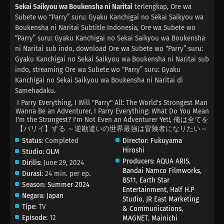
Sekai Saikyou wa Boukensha ni Naritai
terlengkap, Ore wa
Subete wo “Parry” suru: Gyaku Kanchigai no Sekai Saikyou wa
Boukensha ni Naritai Subtitle Indonesia, Ore wa Subete wo
“Parry” suru: Gyaku Kanchigai no Sekai Saikyou wa Boukensha
ni Naritai sub indo, download Ore wa Subete wo “Parry” suru:
Gyaku Kanchigai no Sekai Saikyou wa Boukensha ni Naritai sub
indo, streaming Ore wa Subete wo “Parry” suru: Gyaku
Kanchigai no Sekai Saikyou wa Boukensha ni Naritai di
Samehadaku.
I Parry Everything, I Will "Parry" All: The World's Strongest Man
Wanna Be an Adventurer, I Parry Everything: What Do You Mean
I'm the Strongest? I'm Not Even an Adventurer Yet!, 俺は全てを
【パリイ】する ～逆勘違いの世界最強は冒険者になりたい～
Status:
Completed
Director:
Fukuyama
Hiroshi
Studio:
OLM
Producers:
AQUA ARIS
,
Dirilis:
June 29, 2024
Bandai Namco Filmworks
,
Durasi:
24 min. per ep.
BS11
,
Earth Star
Season:
Summer 2024
Entertainment
,
Half H.P
Negara:
Japan
Studio
,
JR East Marketing
Tipe:
TV
& Communications
,
Episode:
12
MAGNET
,
Mainichi