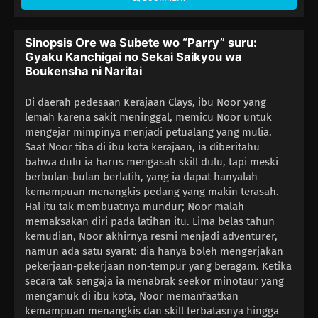
Sinopsis Ore wa Subete wo “Parry” suru:
Gyaku Kanchigai no Sekai Saikyou wa
Boukensha ni Naritai
Di daerah pedesaan Kerajaan Clays, ibu Noor yang
lemah karena sakit meninggal, memicu Noor untuk
mengejar mimpinya menjadi petualang yang mulia.
Saat Noor tiba di ibu kota kerajaan, ia diberitahu
bahwa dulu ia harus mengasah skill dulu, tapi meski
berbulan‑bulan berlatih, yang ia dapat hanyalah
kemampuan menangkis pedang yang makin terasah.
Hal itu tak membuatnya mundur; Noor malah
memaksakan diri pada latihan itu. Lima belas tahun
kemudian, Noor akhirnya resmi menjadi adventurer,
namun ada satu syarat: dia hanya boleh mengerjakan
pekerjaan‑pekerjaan non‑tempur yang beragam. Ketika
secara tak sengaja ia menabrak seekor minotaur yang
mengamuk di ibu kota, Noor memanfaatkan
kemampuan menangkis dan skill terbatasnya hingga