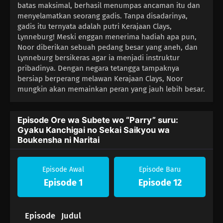
batas maksimal, berhasil menumpas ancaman itu dan
menyelamatkan seorang gadis. Tanpa disadarinya,
gadis itu ternyata adalah putri Kerajaan Clays,
Lynneburg! Meski enggan menerima hadiah apa pun,
Noor diberikan sebuah pedang besar yang aneh, dan
Lynneburg bersikeras agar ia menjadi instruktur
pribadinya. Dengan negara tetangga tampaknya
bersiap berperang melawan Kerajaan Clays, Noor
mungkin akan memainkan peran yang jauh lebih besar.
Episode Ore wa Subete wo “Parry” suru:
Gyaku Kanchigai no Sekai Saikyou wa
Boukensha ni Naritai
Episode Awal
Episode Baru
Episode 1
Episode 12
Episode
Judul