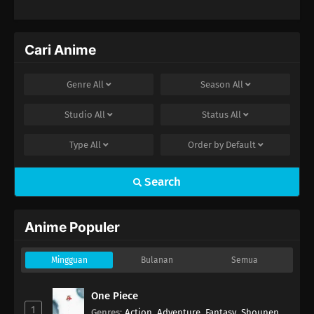
Boukensha ni Naritai Episode 2
1
Ore wa Subete wo “Parry” suru: Gyaku
Cari Anime
Kanchigai no Sekai Saikyou wa
Boukensha ni Naritai Episode 1
Genre
All
Season
All
Studio
All
Status
All
Type
All
Order by
Default
Search
Anime Populer
Mingguan
Bulanan
Semua
One Piece
1
Genres
:
Action
,
Adventure
,
Fantasy
,
Shounen