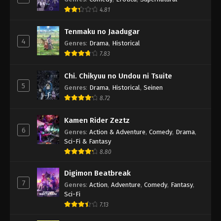
4.81
Tenmaku no Jaadugar
4
Genres
:
Drama
,
Historical
7.83
Chi. Chikyuu no Undou ni Tsuite
5
Genres
:
Drama
,
Historical
,
Seinen
8.72
Kamen Rider Zeztz
6
Genres
:
Action & Adventure
,
Comedy
,
Drama
,
Sci-Fi & Fantasy
8.80
Digimon Beatbreak
7
Genres
:
Action
,
Adventure
,
Comedy
,
Fantasy
,
Sci-Fi
7.13