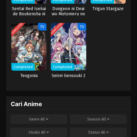
2
Kizoku Tensei: Megumareta Umare kara
Sentai Red Isekai
Dungeon ni Deai
Trigun Stargaze
de Boukensha ni
wo Motomeru no
Saikyou no Chikara wo Eru Episode 2
Naru
wa Machigatteiru
Darou ka V:
COMPLETED
COMPLETED
TV
TV
1
Kizoku Tensei: Megumareta Umare kara
Houjou no
Saikyou no Chikara wo Eru Episode 1
Megami-hen
Completed
Completed
Teogonia
Seirei Gensouki 2
Cari Anime
Genre
All
Season
All
Studio
All
Status
All