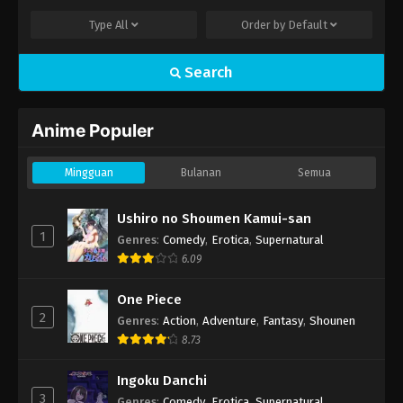
Type
All
Order by
Default
Search
Anime Populer
Mingguan
Bulanan
Semua
Ushiro no Shoumen Kamui-san
1
Genres
:
Comedy
,
Erotica
,
Supernatural
6.09
One Piece
2
Genres
:
Action
,
Adventure
,
Fantasy
,
Shounen
8.73
Ingoku Danchi
3
Genres
:
Comedy
,
Erotica
,
Supernatural