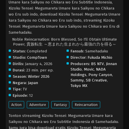
Umare kara Saikyou no Chikara wo Eru Subtitle Indonesia,
Kizoku Tensei: Megumareta Umare kara Saikyou no Chikara
wo Eru sub indo, download Kizoku Tensei: Megumareta Umare
kara Saikyou no Chikara wo Eru sub indo, streaming Kizoku
Tensei: Megumareta Umare kara Saikyou no Chikara wo Eru di
Samehadaku.
Noble Reincarnation: Born Blessed, So I'll Obtain Ultimate
Power, 貴族転生 ～恵まれた生まれから最強の力を得る～
Status:
Completed
Fansub:
Samehadaku
Studio:
CompTown
Director:
Fukuda Michio
Dirilis:
January 4, 2026
Producers:
BS NTV
,
Jinnan
Studio
,
Movic
,
NADA
Durasi:
23 min. per ep.
Holdings
,
Pony Canyon
,
Season:
Winter 2026
Sammy
,
SB Creative
,
Negara:
Japan
Tokyo MX
Tipe:
TV
Episode:
12
Action
Adventure
Fantasy
Reincarnation
Tonton streaming Kizoku Tensei: Megumareta Umare kara
Saikyou no Chikara wo Eru Subtitle Indonesia di Samehadaku.
kamu juga bisa download gratis Kizoku Tensei: Megumareta