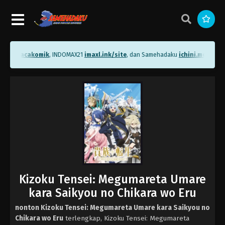
.me/bacakomik
, INDOMAX21
imaxl.ink/site
, dan Samehadaku
ichini.me/sameh
Kizoku Tensei: Megumareta Umare
kara Saikyou no Chikara wo Eru
nonton Kizoku Tensei: Megumareta Umare kara Saikyou no
Chikara wo Eru
terlengkap, Kizoku Tensei: Megumareta