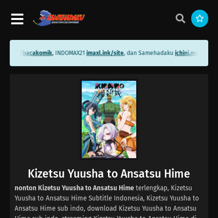
ini.me/bacakomik
, INDOMAX21
imaxl.ink/site
, dan Samehadaku
ichini.me/sameh
Kizetsu Yuusha to Ansatsu Hime
nonton Kizetsu Yuusha to Ansatsu Hime
terlengkap, Kizetsu
Yuusha to Ansatsu Hime Subtitle Indonesia, Kizetsu Yuusha to
Ansatsu Hime sub indo, download Kizetsu Yuusha to Ansatsu