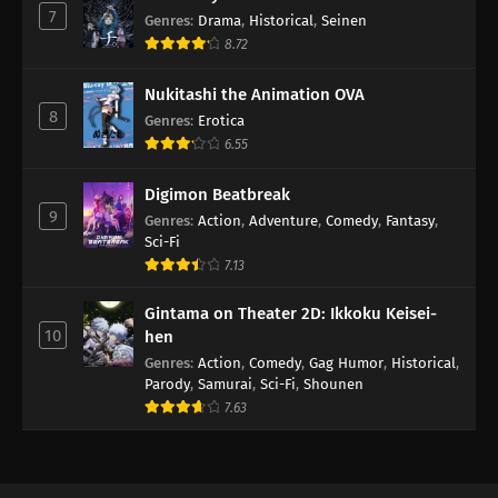
7
Genres
:
Drama
,
Historical
,
Seinen
8.72
Nukitashi the Animation OVA
8
Genres
:
Erotica
6.55
Digimon Beatbreak
9
Genres
:
Action
,
Adventure
,
Comedy
,
Fantasy
,
Sci-Fi
7.13
Gintama on Theater 2D: Ikkoku Keisei-
10
hen
Genres
:
Action
,
Comedy
,
Gag Humor
,
Historical
,
Parody
,
Samurai
,
Sci-Fi
,
Shounen
7.63