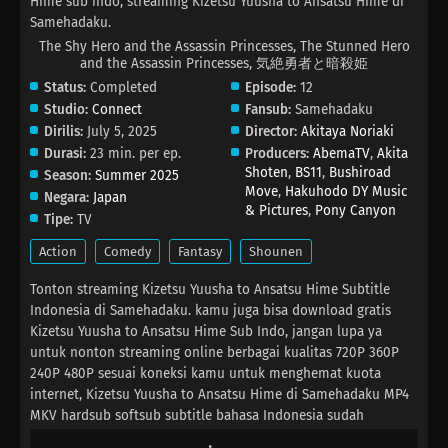
Hime sub indo, streaming Kizetsu Yuusha to Ansatsu Hime di
Samehadaku.
The Shy Hero and the Assassin Princesses, The Stunned Hero
and the Assassin Princesses, 気絶勇者と暗殺姫
Status:
Completed
Episode:
12
Studio:
Connect
Fansub:
Samehadaku
Dirilis:
July 5, 2025
Director:
Akitaya Noriaki
Durasi:
23 min. per ep.
Producers:
AbemaTV
,
Akita
Shoten
,
BS11
,
Bushiroad
Season:
Summer 2025
Move
,
Hakuhodo DY Music
Negara:
Japan
& Pictures
,
Pony Canyon
Tipe:
TV
Action
Comedy
Fantasy
Shounen
Tonton streaming Kizetsu Yuusha to Ansatsu Hime Subtitle
Indonesia di Samehadaku. kamu juga bisa download gratis
Kizetsu Yuusha to Ansatsu Hime Sub Indo, jangan lupa ya
untuk nonton streaming online berbagai kualitas 720P 360P
240P 480P sesuai koneksi kamu untuk menghemat kuota
internet, Kizetsu Yuusha to Ansatsu Hime di Samehadaku MP4
MKV hardsub softsub subtitle bahasa Indonesia sudah
terdapat di dalam video.