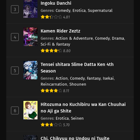
Ingoku Danchi
3
Genres
:
Comedy
,
Erotica
,
Supernatural
4.81
Kamen Rider Zeztz
4
Genres
:
Action & Adventure
,
Comedy
,
Drama
,
Sci-Fi & Fantasy
8.80
Tensei shitara Slime Datta Ken 4th
5
Season
Genres
:
Action
,
Comedy
,
Fantasy
,
Isekai
,
Reincarnation
,
Shounen
8.11
Hitozuma no Kuchibiru wa Kan Chuuhai
6
no Aji ga Shite
Genres
:
Erotica
,
Seinen
5.70
Chi. Chikyuu no Undou ni Tsuite