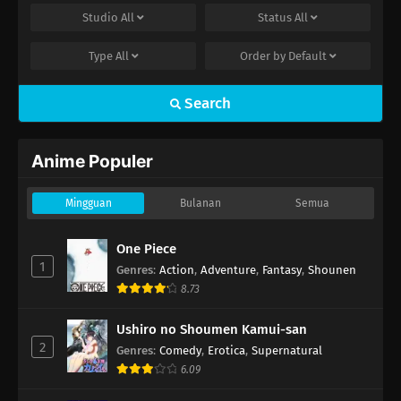
Studio
All
Status
All
Type
All
Order by
Default
Search
Anime Populer
Mingguan
Bulanan
Semua
One Piece
1
Genres
:
Action
,
Adventure
,
Fantasy
,
Shounen
8.73
Ushiro no Shoumen Kamui-san
2
Genres
:
Comedy
,
Erotica
,
Supernatural
6.09