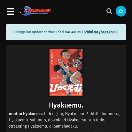
 tidak ketinggalan update terbaru dari BACAKOMIK
ichini.me/bacakomik
, INDOMA
Hyakuemu.
nonton Hyakuemu.
terlengkap, Hyakuemu. Subtitle Indonesia,
Hyakuemu. sub indo, download Hyakuemu. sub indo,
streaming Hyakuemu. di Samehadaku.