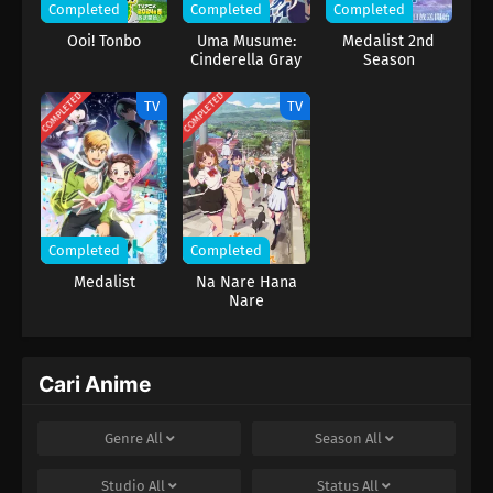
Completed
Completed
Completed
Ooi! Tonbo
Uma Musume:
Medalist 2nd
Cinderella Gray
Season
COMPLETED
COMPLETED
TV
TV
Completed
Completed
Medalist
Na Nare Hana
Nare
Cari Anime
Genre
All
Season
All
Studio
All
Status
All