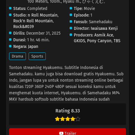
100 Meters, 100m., Hyaku m., ひゃくえむ。
Status:
Completed
Tipe:
Movie
Studio:
n Roll Mountain
,
Episode:
1
Rock'n Roll Mountain
,
Fansub:
Samehadaku
Rock&#039
Director:
Iwaisawa Kenji
Dirilis:
December 31, 2025
Producers:
Asmik Ace
,
Durasi:
1 hr. 46 min.
GKIDS
,
Pony Canyon
,
TBS
Negara:
Japan
Drama
Sports
Tonton streaming Hyakuemu. Subtitle Indonesia di
Samehadaku. kamu juga bisa download gratis Hyakuemu. Sub
Indo, jangan lupa ya untuk nonton streaming online berbagai
kualitas 720P 360P 240P 480P sesuai koneksi kamu untuk
menghemat kuota internet, Hyakuemu. di Samehadaku MP4
MKV hardsub softsub subtitle bahasa Indonesia sudah
terdapat di dalam video.
Rating 8.33
Trailer