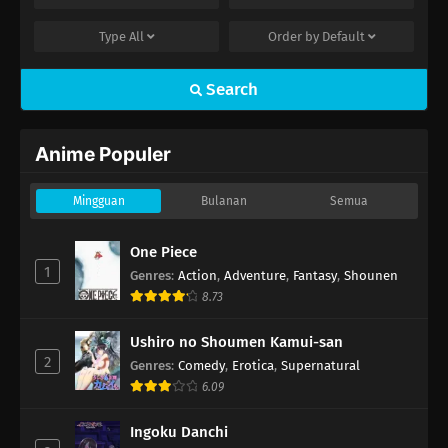
Type
All
Order by
Default
Search
Anime Populer
Mingguan
Bulanan
Semua
One Piece
1
Genres
:
Action
,
Adventure
,
Fantasy
,
Shounen
8.73
Ushiro no Shoumen Kamui-san
2
Genres
:
Comedy
,
Erotica
,
Supernatural
6.09
Ingoku Danchi