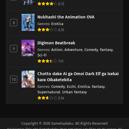
8.72
Nukitashi the Animation OVA
8
Genres
:
Erotica
6.55
Digimon Beatbreak
9
Genres
:
Action
,
Adventure
,
Comedy
,
Fantasy
,
Sci-Fi
7.13
Chotto dake Ai ga Omoi Dark Elf ga Isekai
10
kara Oikaketekita
Genres
:
Comedy
,
Ecchi
,
Erotica
,
Fantasy
,
Supernatural
,
Urban Fantasy
5.54
Copyright © 2026 Samehadaku. All Rights Reserved