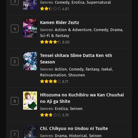
3
Genres
:
Comedy
,
Erotica
,
Supernatural
4.81
Kamen Rider Zeztz
4
Genres
:
Action & Adventure
,
Comedy
,
Drama
,
Sci-Fi & Fantasy
8.80
Tensei shitara Slime Datta Ken 4th
5
Season
Genres
:
Action
,
Comedy
,
Fantasy
,
Isekai
,
Reincarnation
,
Shounen
8.11
Hitozuma no Kuchibiru wa Kan Chuuhai
6
no Aji ga Shite
Genres
:
Erotica
,
Seinen
5.70
Chi. Chikyuu no Undou ni Tsuite
7
Genres
:
Drama
,
Historical
,
Seinen